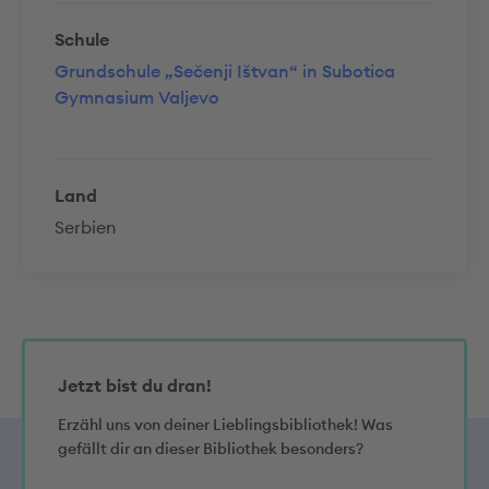
Schule
Grundschule „Sečenji Ištvan“ in Subotica
Gymnasium Valjevo
Land
Serbien
Jetzt bist du dran!
Erzähl uns von deiner Lieblingsbibliothek! Was
gefällt dir an dieser Bibliothek besonders?