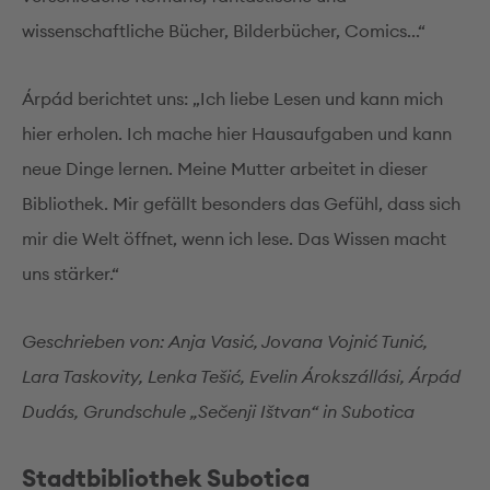
wissenschaftliche Bücher, Bilderbücher, Comics...“
Árpád berichtet uns: „Ich liebe Lesen und kann mich
hier erholen. Ich mache hier Hausaufgaben und kann
neue Dinge lernen. Meine Mutter arbeitet in dieser
Bibliothek. Mir gefällt besonders das Gefühl, dass sich
mir die Welt öffnet, wenn ich lese. Das Wissen macht
uns stärker.“
Geschrieben von: Anja Vasić, Jovana Vojnić Tunić,
Lara Taskovity, Lenka Tešić, Evelin Árokszállási, Árpád
Dudás, Grundschule „Sečenji Ištvan“ in Subotica
Stadtbibliothek Subotica