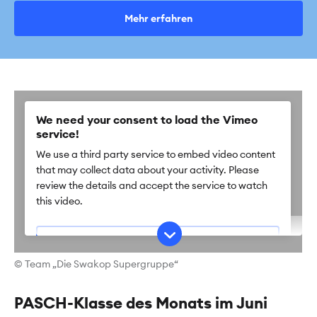
Mehr erfahren
We need your consent to load the Vimeo
service!
We use a third party service to embed video content
that may collect data about your activity. Please
review the details and accept the service to watch
this video.
More Information
© Team „Die Swakop Supergruppe“
Accept
Powered by
PASCH-Klasse des Monats im Juni
Usercentrics Consent Management Platform