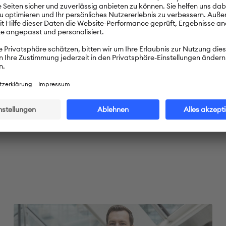
Andrea Gehwolf arbeitet als freie Redakteurin und Texterin 
Nov