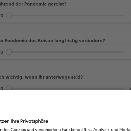
ährend der Pandemie gereist?
00
ie Pandemie das Reisen langfristig verändern?
00
ch wichtig, wenn ihr unterwegs seid?
00
 wir alle tun, um das Reisen nachhaltiger zu gestalten?
00