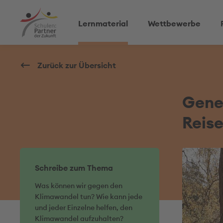
Lernmaterial
Wettbewerbe
Zurück zur Übersicht
Gener
Reis
Schreibe zum Thema
Was können wir gegen den
Klimawandel tun? Wie kann jede
und jeder Einzelne helfen, den
Klimawandel aufzuhalten?