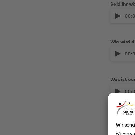
Seid ihr w
00:
Wie wird d
00:
Was ist eu
00:
Was können
00: