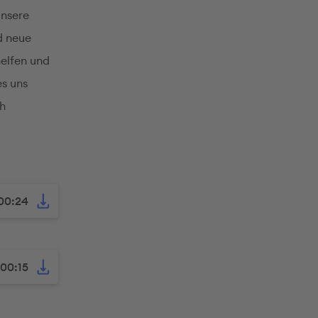
Unsere
d neue
helfen und
es uns
ch
00:24
00:15