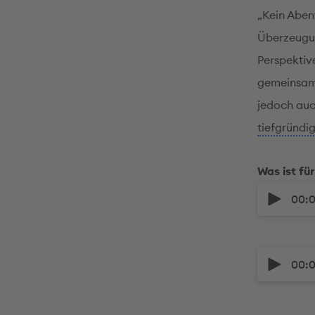
„Kein Abent
Überzeugun
Perspektiv
gemeinsam 
jedoch auc
tiefgründi
Was ist fü
00:
00: