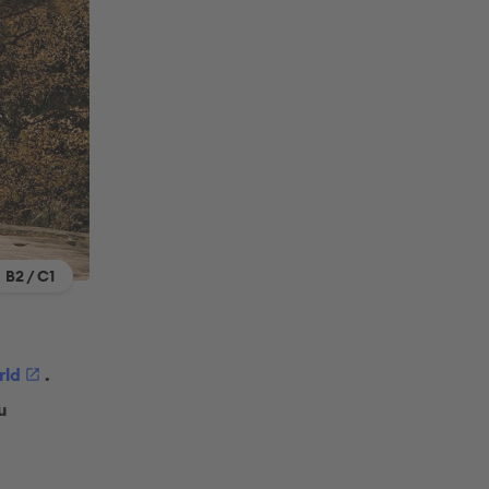
B2 / C1
rld
.
u