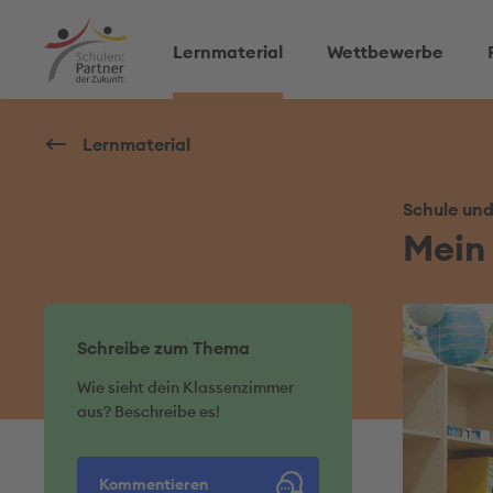
Lernmaterial
Wettbewerbe
Lernmaterial
Schule un
Mein
Schreibe zum Thema
Wie sieht dein Klassenzimmer
aus? Beschreibe es!
Kommentieren