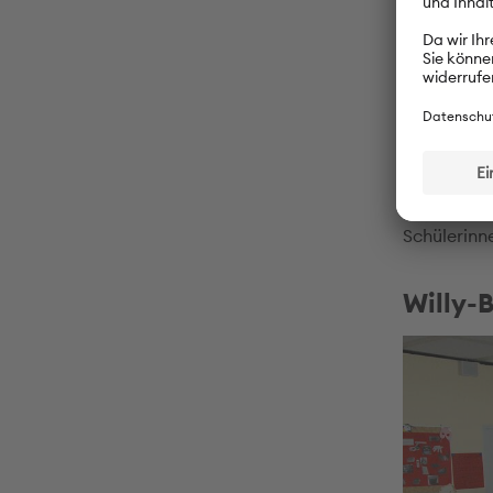
und die Ki
da gibt es
Grundschul
„Känguru-K
Auf einem 
Känguru-St
Schülerinn
Willy-