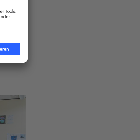
elen. Aber
/4 E heißt
 versteckt.
t liegen
die