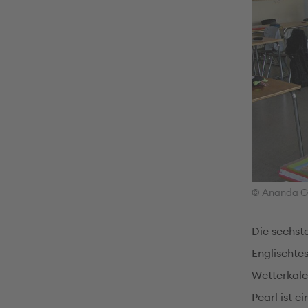
© Ananda G
Die sechst
Englischtes
Wetterkale
Pearl ist e