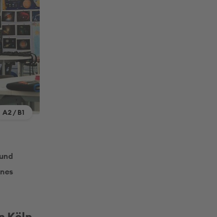
A2 / B1
 und
ines
n Köln