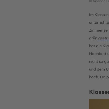
© Ananda G
Im Klassen
unterricht
Zimmer seh
grün
gestr
hat die Kl
Hochbett u
nicht so g
und dem Un
hoch. Da p
Klasse