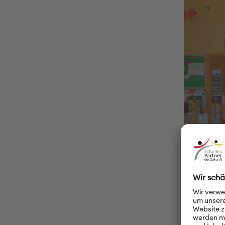
© Ananda G
Der Comput