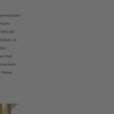
e gemeinsam
 ihrem
ie Wände
nüber, so
das
er mal
 ausruhen
i Meter