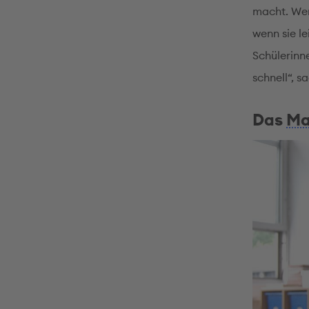
macht. Wen
wenn sie l
Schülerinn
schnell“, s
Das
Ma