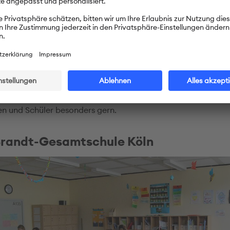
nder können
abwechselnd
damit arbeiten oder Lernspiele spi
 noch etwas Besonderes im Klassenzimmer: Jede Klasse der
e in der Balthasarstraße hat einen
Spitznamen
. Die Klasse 3
lasse“. Darum sind in ihrem Klassenzimmer überall Kängurus
Regal steht ein Känguru aus
Pappmaschee
, auf dem Hochbet
offtiere. Das große Känguru mit dem Baby im
Beutel
haben 
en und Schüler besonders gern.
Brandt-Gesamtschule Köln