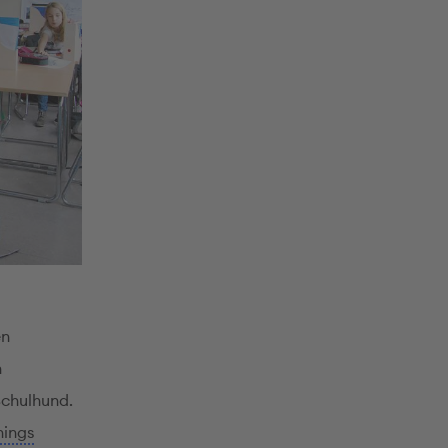
en
n
Schulhund.
nings