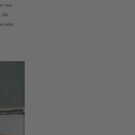
er nur,
 die
es sehr