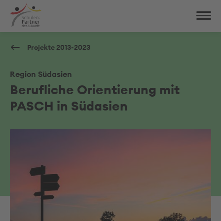
Projekte 2013-2023
Region Südasien
Berufliche Orientierung mit
PASCH in Südasien