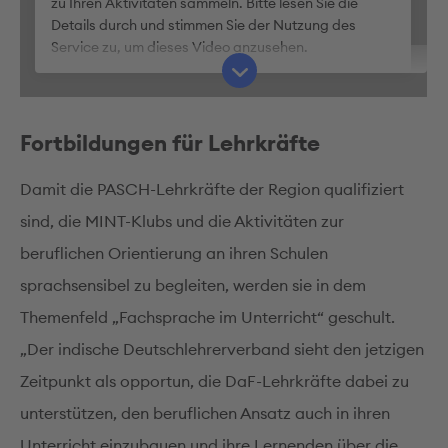
zu Ihren Aktivitäten sammeln. Bitte lesen Sie die
Details durch und stimmen Sie der Nutzung des
Service zu, um dieses Video anzusehen.
Mehr Informationen
Fortbildungen für Lehrkräfte
Akzeptieren
Damit die PASCH-Lehrkräfte der Region qualifiziert
sind, die MINT-Klubs und die Aktivitäten zur
beruflichen Orientierung an ihren Schulen
sprachsensibel zu begleiten, werden sie in dem
Themenfeld „Fachsprache im Unterricht“ geschult.
„Der indische Deutschlehrerverband sieht den jetzigen
Zeitpunkt als opportun, die DaF-Lehrkräfte dabei zu
unterstützen, den beruflichen Ansatz auch in ihren
Unterricht einzubauen und ihre Lernenden über die