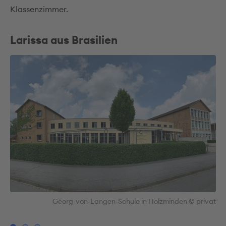
Klassenzimmer.
Larissa aus Brasilien
den
Georg-von-Langen-Schule in Holzminden © privat
vat