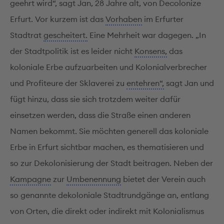
geehrt wird“, sagt Jan, 28 Jahre alt, von Decolonize
Erfurt. Vor kurzem ist das
Vorhaben
im Erfurter
Stadtrat
gescheitert.
Eine Mehrheit war dagegen. „In
der Stadtpolitik ist es leider nicht
Konsens,
das
koloniale Erbe aufzuarbeiten und Kolonialverbrecher
und Profiteure der Sklaverei zu
entehren“,
sagt Jan und
fügt hinzu, dass sie sich trotzdem weiter dafür
einsetzen werden, dass die Straße einen anderen
Namen bekommt. Sie möchten generell das koloniale
Erbe in Erfurt sichtbar machen, es thematisieren und
so zur Dekolonisierung der Stadt beitragen. Neben der
Kampagne
zur
Umbenennung
bietet der Verein auch
so genannte dekoloniale Stadtrundgänge an, entlang
von Orten, die direkt oder indirekt mit Kolonialismus