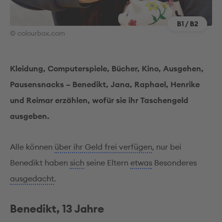
B1 / B2
© colourbox.com
Kleidung, Computerspiele, Bücher, Kino, Ausgehen,
Pausensnacks – Benedikt, Jana, Raphael, Henrike
und Reimar erzählen, wofür sie ihr Taschengeld
ausgeben.
Alle können
über ihr Geld frei verfügen
, nur bei
Benedikt haben
sich
seine Eltern
etwas
Besonderes
ausgedacht
.
Benedikt, 13 Jahre