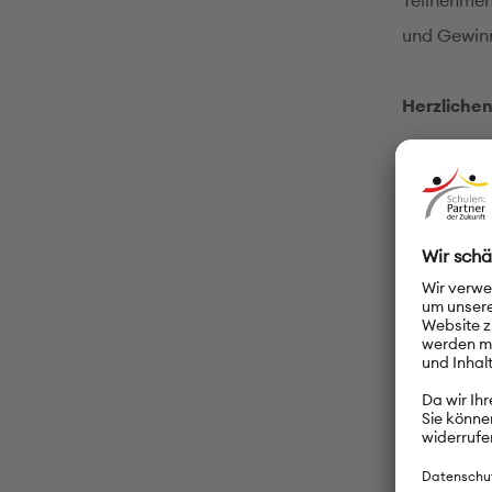
Teilnehmen
und Gewinn
Herzliche
– Giorgi C
– Mia Lüh
– Dilara Ta
Weiterfüh