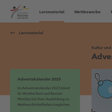
Lernmaterial
Wettbewerbe
Lernmaterial
Kultur und
Adve
Adventskalender 2023
Im Adventskalender 2023 könnt
ihr Wichtel Karl und Rentier
Matilda bei ihrer Ausbildung zu
Weihnachtshelferlein begleiten.