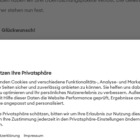
den haben wir drei Überraschungspakete verlost. Die Gewi
er stehen nun fest.
n Glückwunsch!
hakhaia, Georgien
mann, Kanada
lay, Türkei
rende Themen
PASCH-net-Adventskalender 2022