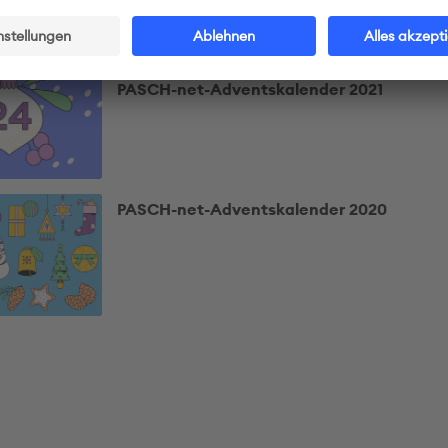
Kultur und Musik
PASCH-net-Adventskalender 2021
PASCH-net-Adventskalender 2020