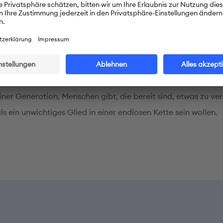
u Land aufgrund unterschiedlicher Lebensumstände und an
aber was alle jungen Menschen auf der ganzen Welt auszeich
, das Unbekannte zu erkunden, die Offenheit und die Fähigke
eue Kontakte zu knüpfen.
, dass es noch Hoffnung gibt, dass es in den jüngeren Genera
iner Generation, Menschen gibt, die bereit sind, etwas zu ve
s ein unwichtiges Glied in einer endlosen Kette sein wollen.