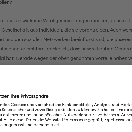
llen?
Fall dürfen wir keine Verallgemeinerungen machen, denn natü
 Gesellschaft aus Individuen, die sie vorantreiben. Auch wen
et und den sozialen Netzwerken beeinflusst sind, die unseren
ulbildung erleichtern, denke ich, dass unsere heutige Genera
zial hat. Gerade wegen der oben genannten Vorteile haben w
erschiedene Forschungen, Innovationen, wissenschaftliche Arb
 dass die heutige Generation, die unsere, aus Menschen beste
derung oder eine Revolution wollen.
ts besteht unsere Generation aus Menschen, die aufgeschlos
en aus der ganzen Welt kommunizieren, vielfältige Ideen s
keine Vorurteile haben. Natürlich unterscheiden sich junge 