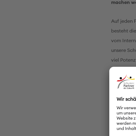
machen wo
Auf jeden 
besteht die
vom Intern
unsere Sch
viel Poten
Zeit für v
Ich denke,
eine Verän
Anderersei
mit Mensch
vor allem 