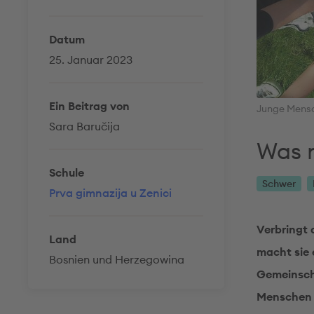
Datum
25. Januar 2023
Ein Beitrag von
Junge Mensc
Sara Baručija
Was 
Schule
Schwer
Prva gimnazija u Zenici
Verbringt 
Land
macht sie 
Bosnien und Herzegowina
Gemeinscha
Menschen 