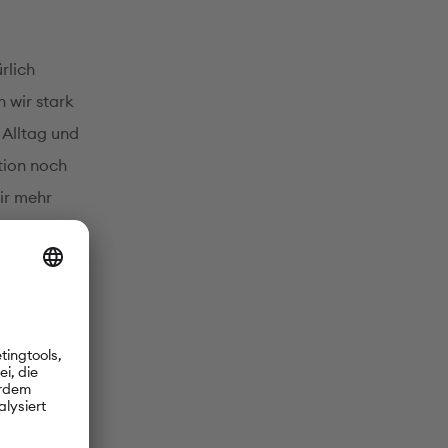
rlich
n wir stark
 Alltag und
tion noch
ir mehr
eiten usw.
ht, die
sen sind,
ammeln und
Menschen