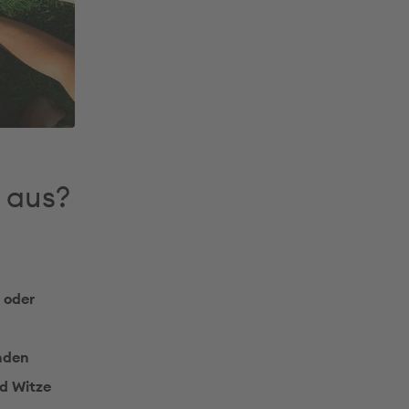
 aus?
 oder
nden
d Witze