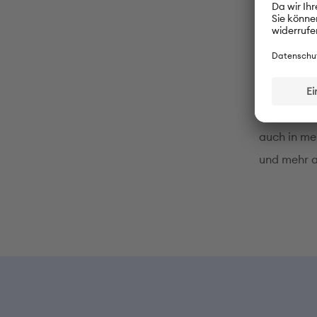
von Land z
Umstände, 
der Wunsch
treffen, n
Ich glaube
auch in me
und mehr al