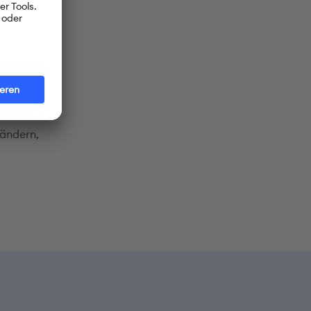
derer
net, ist
it, sich zu
tionen,
rändern,