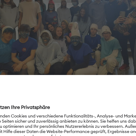
ium Ivan Supek, Zagreb
terschied zwischen den historischen Personen und unseren 
ch klein. Nach der großen Pause fand der Kostümwettbewerb
ählte die besten Verkleidungen aus. Nach dem Wettbewerb
iele Krapfen. Die Lehrerinnen und Lehrer waren auch sehr gut