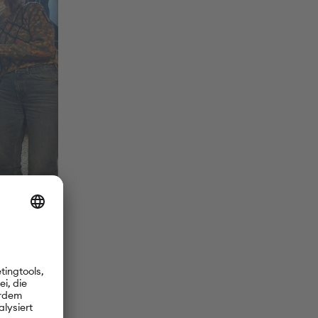
Lehrkräften
 statt und
 bekamen
 gelaunt