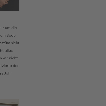
nur um die
r um Spaß.
Kostüm sieht
ht alles.
n wir nicht
ivierte den
es Jahr