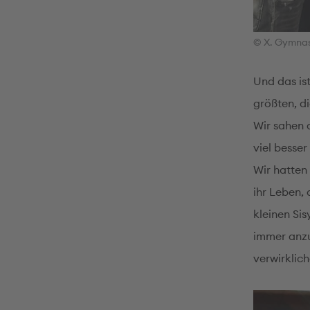
© X. Gymnas
Und das is
größten, d
Wir sahen a
viel besser 
Wir hatten 
ihr Leben,
kleinen Sis
immer anzu
verwirklich