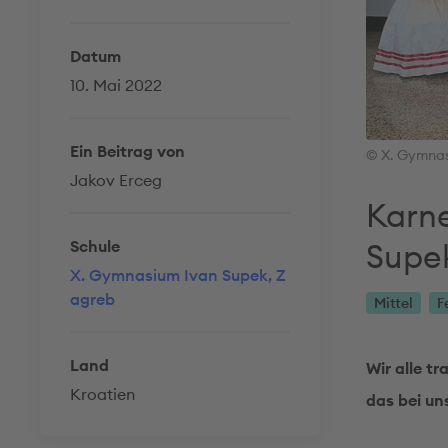
Datum
10. Mai 2022
Ein Beitrag von
© X. Gymnas
Jakov Erceg
Karn
Schule
Supe
X. Gymnasium Ivan Supek, Z
agreb
Mittel
F
Land
Wir alle t
Kroatien
das bei un