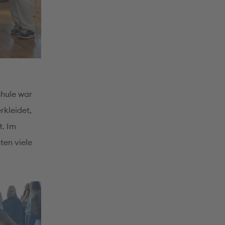
chule war
rkleidet,
t. Im
ten viele