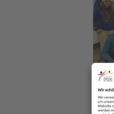
© X. Gymnas
Und der Un
war ziemli
die Jury w
wir sehr v