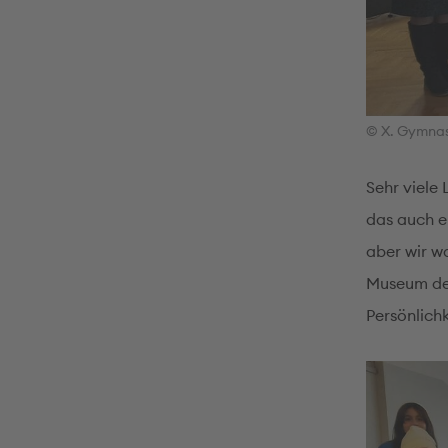
© X. Gymnas
Sehr viele
das auch ei
aber wir w
Museum der
Persönlich