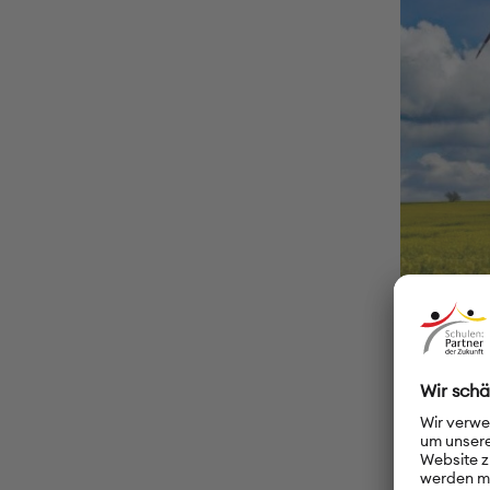
© Pixabay
Doch um di
viele Ding
Möglichkei