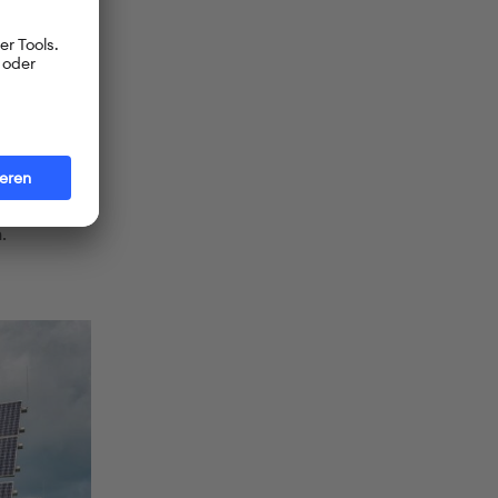
och auch
mte
iesen
zu können.
r in einigen
.