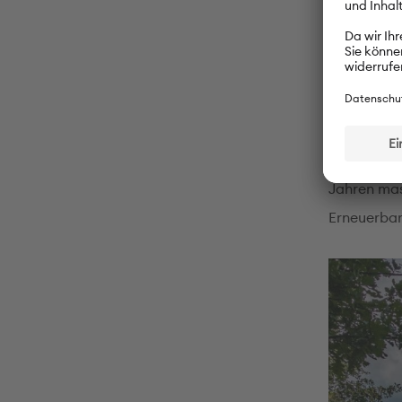
Strom, vor
das Potenzi
Stromnetz 
Technologie
Strom zu s
Wir sind ve
Jahren mas
Erneuerbare