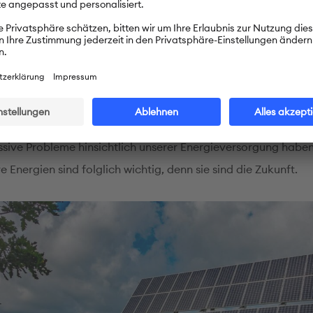
 allem im Sommer, zu produzieren. Diese Anlagen haben jed
al, zu viel Strom zu generieren, was gefährlich für das gesa
sein könnte. Daher ist die Aufgabe unserer Generation Z, die
 weiterzuentwickeln, die es uns ermöglicht, diese Energie, d
peichern, um ihn auch an wolkenverhangenen Tagen nutzen 
rpflichtet, dies zu tun. Denn falls es nicht passiert, werden wi
sive Probleme hinsichtlich unserer Energieversorgung haben
 Energien sind folglich wichtig, denn sie sind die Zukunft.