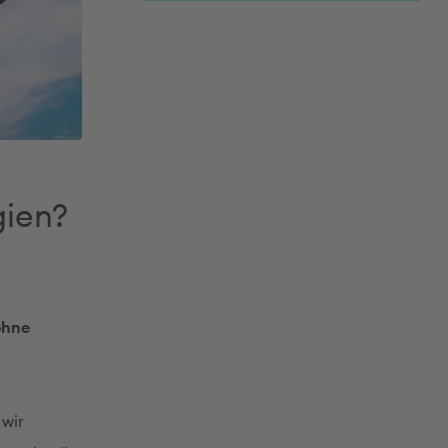
gien?
ohne
 wir