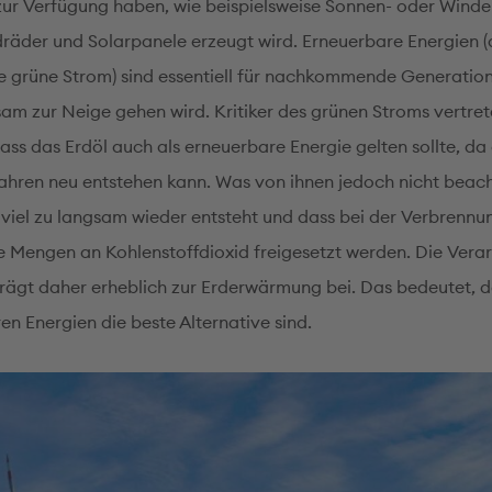
zur Verfügung haben, wie beispielsweise Sonnen- oder Winde
räder und Solarpanele erzeugt wird. Erneuerbare Energien (
 grüne Strom) sind essentiell für nachkommende Generation
sam zur Neige gehen wird. Kritiker des grünen Stroms vertret
ass das Erdöl auch als erneuerbare Energie gelten sollte, da
Jahren neu entstehen kann. Was von ihnen jedoch nicht beach
es viel zu langsam wieder entsteht und dass bei der Verbrenn
e Mengen an Kohlenstoffdioxid freigesetzt werden. Die Vera
trägt daher erheblich zur Erderwärmung bei. Das bedeutet, d
en Energien die beste Alternative sind.