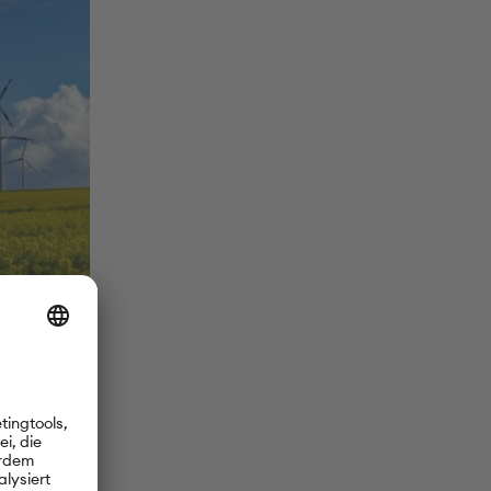
ssen noch
n seiner
igenen