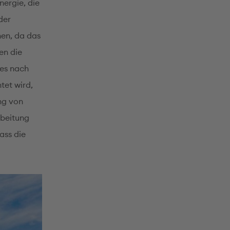
nergie, die
der
en, da das
en die
 es nach
tet wird,
ung von
rbeitung
ass die