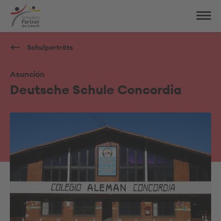
Schulporträts
Asunción
Deutsche Schule Concordia