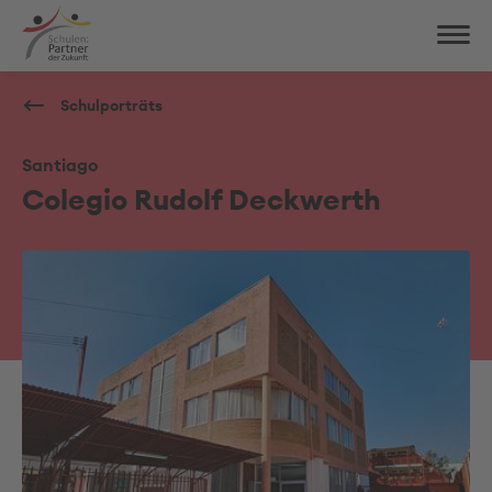
Schulporträts
Santiago
Colegio Rudolf Deckwerth