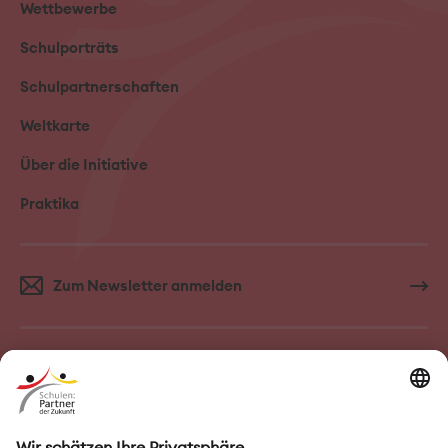
Wettbewerbe
Schulporträts
Schulpartnerschaften
Weltkarte
Über die Initiative
Praktika
Zum Newsletter anmelden