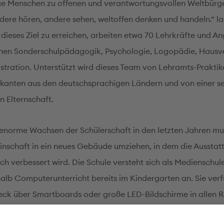
nge Menschen zu offenen und verantwortungsvollen Weltbürg
ndere hören, andere sehen, weltoffen denken und handeln.“ la
ieses Ziel zu erreichen, arbeiten etwa 70 Lehrkräfte und Ang
hen Sonderschulpädagogik, Psychologie, Logopädie, Hausv
stration. Unterstützt wird dieses Team von Lehramts-Prakti
ikanten aus den deutschsprachigen Ländern und von einer s
n Elternschaft.
enorme Wachsen der Schülerschaft in den letzten Jahren mu
nschaft in ein neues Gebäude umziehen, in dem die Ausstat
ich verbessert wird. Die Schule versteht sich als Medienschul
halb Computerunterricht bereits im Kindergarten an. Sie verf
ck über Smartboards oder große LED-Bildschirme in allen 
enutzen die Schülerinnen und Schüler der 7. und 8. Klassen 