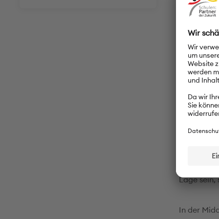
Unterricht
Laptop-Wa
Deutsc
Das Ziel in
Grundstein
Mathematik
auf Deutsc
Lehrer- un
Lernumgebu
ermöglicht
Lage sein,
In der Mid