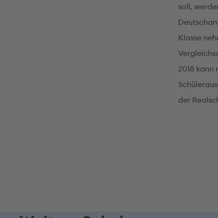
soll, werde
Deutschant
Klasse neh
Vergleichsa
2018 kann 
Schüleraus
der Realsc