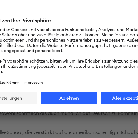
 Chromebooks, die von der Schule zur Verfügung gestellt we
gen mit Macintosh-Computern ergänzen dieses Angebot.
hunterricht an unserer Schule
 der Grundschule ist es, bei den Schülerinnen und Schüler ein
 für die deutsche Sprache zu legen. Hierzu werden die Fäche
, Lesen, Schreiben, Wissenschaft und Menuk (Menschen, Natu
h unterrichtet. Das ‚Responsive Classroom’-Prinzip sorgt daf
d Schülerschaft gemeinsam eine soziale und akademische
ng aufbauen, die ein besseres gemeinsames Lernen und Ar
. Am Ende der Grundschule sollen alle Schülerinnen und Schül
 sowohl schriftlich als auch mündlich auf Deutsch zu kommuni
dle-School, die verstärkt auf die amerikanische High School 