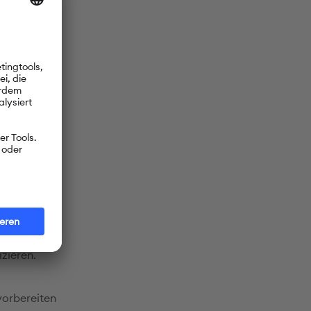
rden.
en
r
r, Kultur)
ür, dass
beiten
er in der
zieren.
vorbereiten