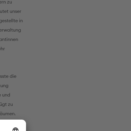
ern zu
utet unser
estellte in
erwaltung
kantinnen
ehr
sste die
tung
e und
ügt zu
Räumen.
im