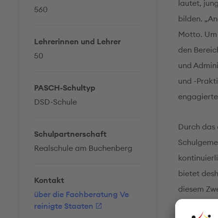
lautet, ju
560
bilden. „A
Motto. Um d
Lehrerinnen und Lehrer
den Bereic
50
und Admini
und -Prakt
PASCH-Schultyp
engagierte
DSD-Schule
Durch das 
Schulpartnerschaft
Schulgemei
Realschule am Buchenberg
kontinuierl
bietet des
Kontakt
diesem Zwe
über die Fachberatung Ve
Außerdem b
reinigte Staaten