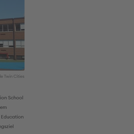
 Twin Cities
sion School
inem
e Education
gsziel