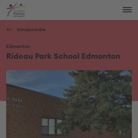
Schulporträts
Edmonton
Rideau Park School Edmonton