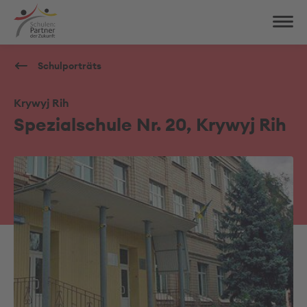
Schulporträts
Krywyj Rih
Spezialschule Nr. 20, Krywyj Rih