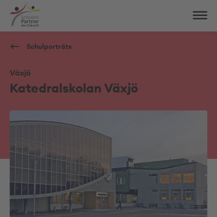
Schulporträts
Växjö
Katedralskolan Växjö