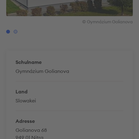
ova
© Gymnázium Golianova
Schulname
Gymnázium Golianova
Land
Slowakei
Adresse
Golianova 68
949 01 Nitra