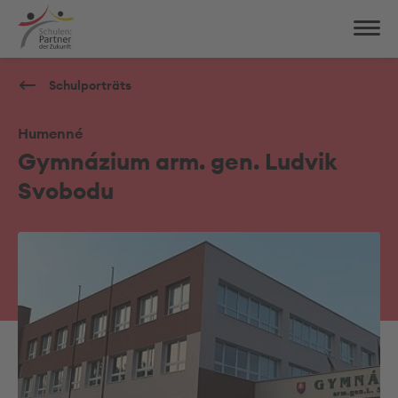
Schulporträts
Humenné
Gymnázium arm. gen. Ludvik
Svobodu