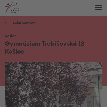
Schulporträts
Košice
Gymnázium Trebišovská 12
Košice