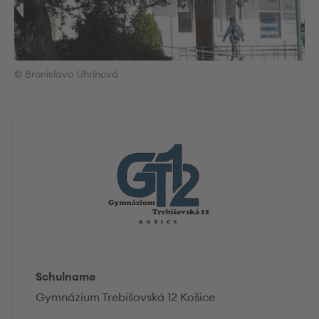
© Bronislava Uhrínová
Schulname
Gymnázium Trebišovská 12 Košice