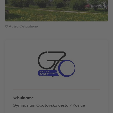
© Aušra Getautiene
Schulname
Gymnázium Opatovská cesta 7 Košice