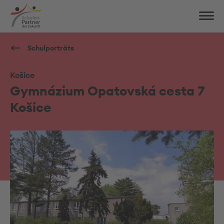
Schulporträts
Košice
Gymnázium Opatovská cesta 7
Košice