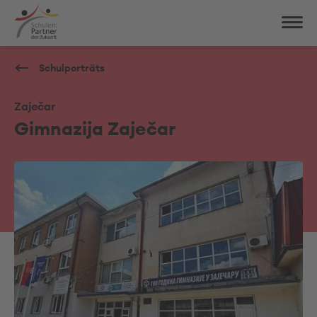
Schulporträts
Zaječar
Gimnazija Zaječar