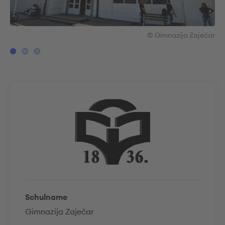
čar
© Gimnazija Zaječar
Schulname
Gimnazija Zaječar