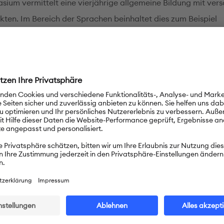
ium vermittelt eine vierjährige allgemeine Bildung mit ver
ten. Im Bereich der Sprachen beinhaltet dies zum Beispiel
rten Deutschunterricht mit Erwerb des Deutschen Sprachdipl
fen A2/B1, B2/C1). Außerdem fördern wir Naturwissenschaft
hunterricht an unserer Schule
Schule wird Deutsch in allen Klassen unterrichtet. Meist als 
he, seltener als erste. Insgesamt unterrichten fünf Lehrkräf
 Schule. Wir sind auch eine DSD-Schule. Die Schülerinnen und
ohl DSD I als auch DSD II ablegen. Der DaF-Unterricht finde
ttlich zwei Unterrichtseinheiten pro Woche bei der zweiten
he statt und mit vier bei den ersten.