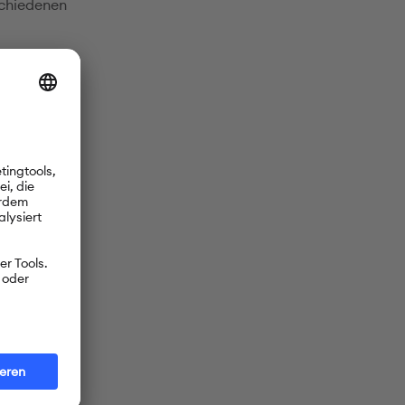
schiedenen
oms
en und
zweite
te Deutsch
 Schüler
t mit