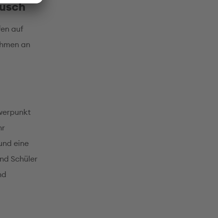
ausch
fen auf
ehmen an
hwerpunkt
hr
 und eine
und Schüler
nd