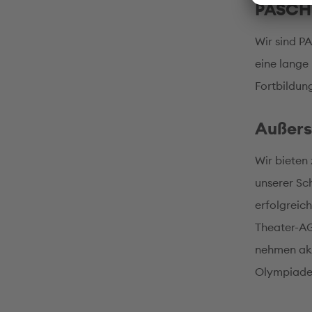
PASCH-
Wir sind P
eine lange
Fortbildun
Außers
Wir bieten
unserer Sch
erfolgreich
Theater-AG
nehmen akt
Olympiaden