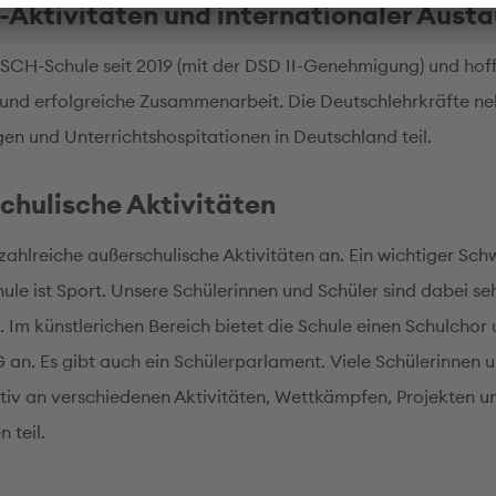
Aktivitäten und internationaler Aust
ASCH-Schule seit 2019 (mit der DSD II-Genehmigung) und hof
 und erfolgreiche Zusammenarbeit. Die Deutschlehrkräfte n
gen und Unterrichtshospitationen in Deutschland teil.
chulische Aktivitäten
 zahlreiche außerschulische Aktivitäten an. Ein wichtiger Sc
ule ist Sport. Unsere Schülerinnen und Schüler sind dabei se
. Im künstlerichen Bereich bietet die Schule einen Schulchor
 an. Es gibt auch ein Schülerparlament. Viele Schülerinnen 
iv an verschiedenen Aktivitäten, Wettkämpfen, Projekten u
 teil.