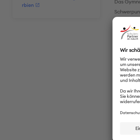
Das Gymnas
rbien
Schwerpunk
intensivie
(Niveaustu
Sport.
Deutsc
An unserer 
Fremdsprac
an unserer
können sow
durchschni
Fremdsprac