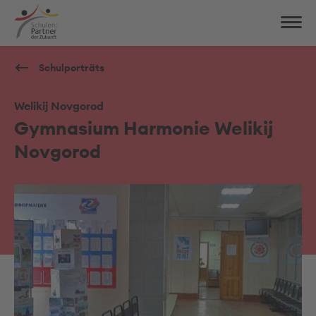
Schulporträts
Welikij Novgorod
Gymnasium Harmonie Welikij
Novgorod