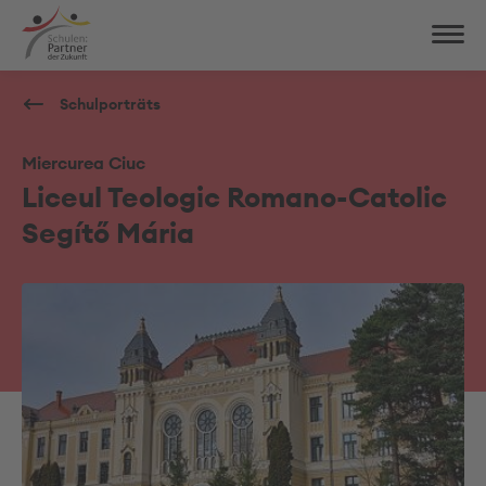
Schulporträts
Miercurea Ciuc
Liceul Teologic Romano-Catolic
Segítő Mária