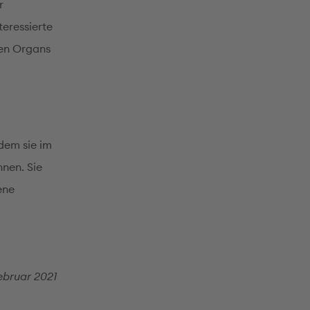
r
teressierte
ken Organs
dem sie im
nen. Sie
ene
ebruar 2021