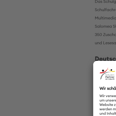
Das Schulg
Schulfachr
Multimedia
Salomea Sł
350 Zuscha
und Lesesa
Deutsc
Seit 2009 
Klassen mi
sechs Stun
Unsere Deu
Sprachwett
gezielt dar