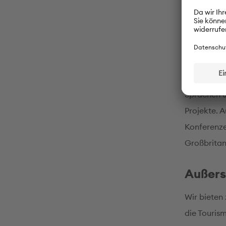
PASCH-
Besonderer
Fördermaßn
Russisch g
Sprachen u
Projekte. 
Konferenze
Großbritan
Außers
Wir bieten
die Tourism