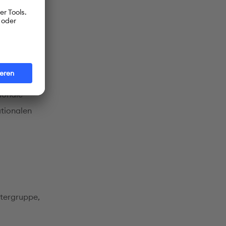
ausch
d
ch und
hen
ionale
ationalen
atergruppe,