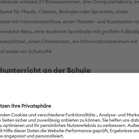
ebäude umfasst 27 Klassenzimmer, drei Computerlabore, zw
äume für Physik, Chemie, Biologie oder Sprachen, einen
saal mit Internetanschluss, einen Theater- und Kunstsalon 
owacka-Becu, eine moderne Sporthalle mit großem Fußball
uerplätzen, einen Fitnessraum, ein Informationszentrum mit 
al sowie ein Schulcafé.
hunterricht an der Schule
nimmt unsere Schule am DSD-Programm teil (DSD II). Neben 
t zweistündigem Deutschunterricht haben wir auch DSD-Gru
den Deutsch pro Woche. Seit 2010 gehören wir zum PASCH-
tschlernenden nehmen jedes Jahr mit Erfolg an vielen wicht
bewerben und der Deutscholympiade teil und werden in De
auf vorbereitet.