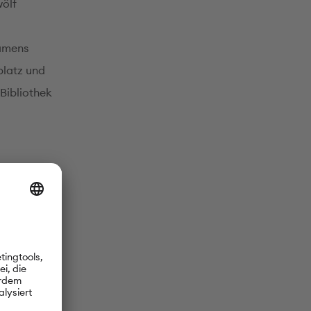
ölf
namens
platz und
Bibliothek
den
ppen mit
Netzwerk.
igen
utsch-AGs