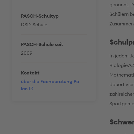
genannt. D
Schülern b
PASCH-Schultyp
Zusammenar
DSD-Schule
Schul
PASCH-Schule seit
2009
In jedem Ja
Biologie/C
Kontakt
Mathematik
über die Fachberatung Po
dauert vie
len
zahlreiche
Sportgeme
Schwe