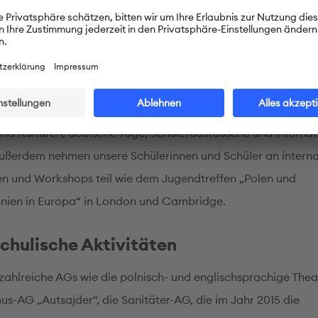
Aktivitäten und internationaler Aust
 Wert wird in unserer Schule auf internationale Kontakte un
ahmen für die Fremdsprachen Englisch, Deutsch, Französis
elegt: So organisieren wir beispielsweise Tage der Europäisc
nd Kulturen, deutsche Tage, Schüleraustausche und internat
Außerdem nehmen unsere Schülerinnen und Schüler an intern
n und Workshops teil wie dem Jugendtreffen „Polen und
nien in Europa“ in London und Cambridge.
chulische Aktivitäten
 zahlreiche AGs wie die polnisch- und englischsprachige The
us-AG „Autsajder“, die Sanitäter-AG, die im Jahr 2015 die