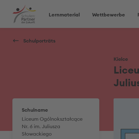
Lernmaterial
Wettbewerbe
Schulporträts
Kielce
Liceu
Juli
Schulname
Liceum Ogólnokształcące
Nr. 6 im. Juliusza
Słowackiego