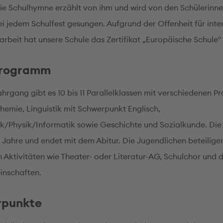
ie Schulhymne erzählt von ihm und wird von den Schülerinn
ei jedem Schulfest gesungen. Aufgrund der Offenheit für inte
beit hat unsere Schule das Zertifikat „Europäische Schule" 
programm
hrgang gibt es 10 bis 11 Parallelklassen mit verschiedenen Pro
hemie, Linguistik mit Schwerpunkt Englisch,
/Physik/Informatik sowie Geschichte und Sozialkunde. Die
r Jahre und endet mit dem Abitur. Die Jugendlichen beteilige
n Aktivitäten wie Theater- oder Literatur-AG, Schulchor und 
inschaften.
rpunkte