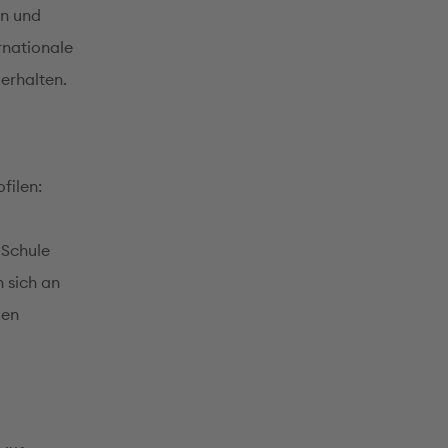
en und
rnationale
erhalten.
filen:
 Schule
n sich an
den