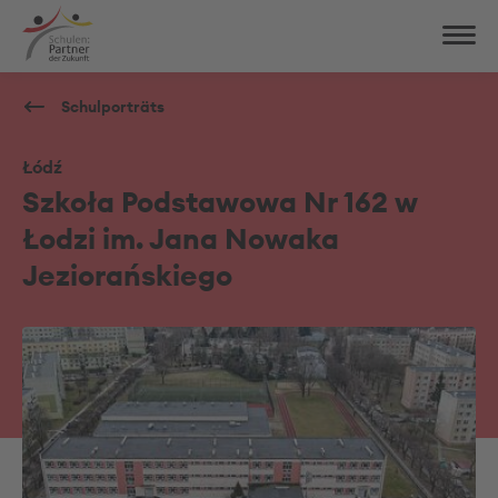
Schulporträts
Łódź
Szkoła Podstawowa Nr 162 w
Łodzi im. Jana Nowaka
Jeziorańskiego