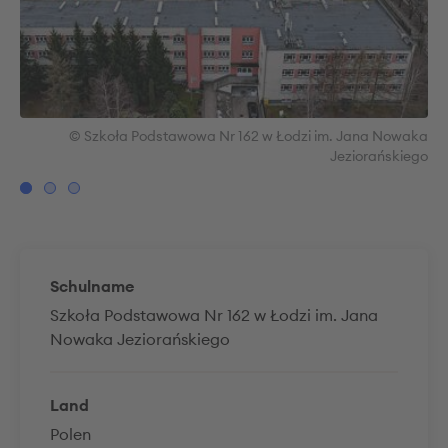
aka
© Szkoła Podstawowa Nr 162 w Łodzi im. Jana Nowaka
ego
Jeziorańskiego
Schulname
Szkoła Podstawowa Nr 162 w Łodzi im. Jana
Nowaka Jeziorańskiego
Land
Polen