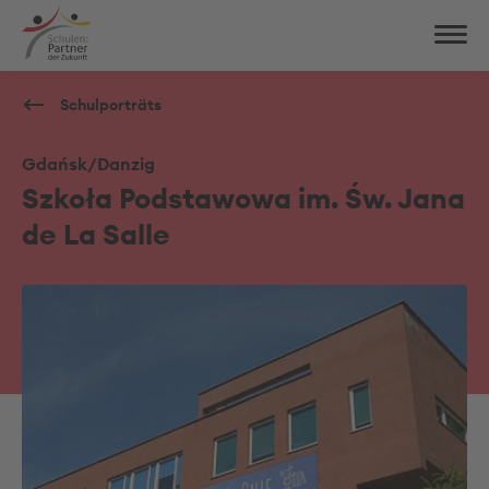
Schulporträts
Gdańsk/Danzig
Szkoła Podstawowa im. Św. Jana
de La Salle