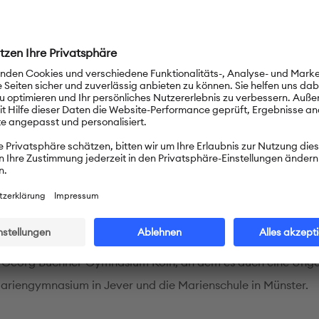
Klasse hat man die Möglichkeit, an Leistungskursen teilzuneh
l der Leistungskurse spielen sowohl persönliche Interessen a
Studienpläne eine bedeutende Rolle. Die Lernenden legen da
2. Jahrganges ab. 97 bis 100 Prozent von ihnen bekommen ei
zum Studium.
hunterricht an unserer Schule
rd als erste und zweite Fremdsprache unterrichtet. Die Teil
nalen Projekten und der damit zusammenhängende
henunterricht haben einen besonderen Stellenwert an unser
ule hat mehrere Partnerschulen auf deutschsprachigem Geb
 Georg Büchner-Gymnasium Köln, an dem es auch eine Ung
Mariengymnasium in Jever und die Marienschule in Münster.