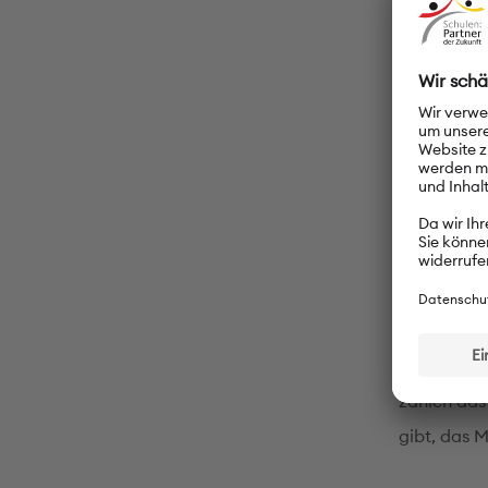
Ab der 11. 
der Auswah
künftigen 
Ende des 1
Zulassung 
Deutsc
Deutsch wi
internatio
Fremdsprac
Unsere Sch
zählen das
gibt, das 