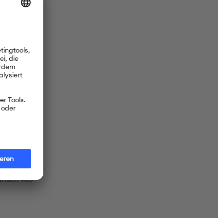
men. Bei
ls auch die
s Abitur am
ne
nahme an
er Schule.
iet. Dazu
arisch-AG