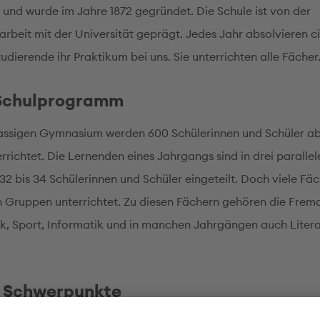
t und wurde im Jahre 1872 gegründet. Die Schule ist von der
beit mit der Universität geprägt. Jedes Jahr absolvieren ci
dierende ihr Praktikum bei uns. Sie unterrichten alle Fächer
Schulprogramm
assigen Gymnasium werden 600 Schülerinnen und Schüler ab 
rrichtet. Die Lernenden eines Jahrgangs sind in drei parallel
 32 bis 34 Schülerinnen und Schüler eingeteilt. Doch viele F
en Gruppen unterrichtet. Zu diesen Fächern gehören die Fre
, Sport, Informatik und in manchen Jahrgängen auch Litera
 Schwerpunkte