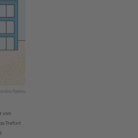
andra Fasino
t von
as Trefort
d