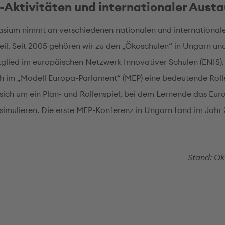
Aktivitäten und internationaler Aust
ium nimmt an verschiedenen nationalen und international
teil. Seit 2005 gehören wir zu den „Ökoschulen“ in Ungarn un
itglied im europäischen Netzwerk Innovativer Schulen (ENIS).
ch im „Modell Europa-Parlament“ (MEP) eine bedeutende Rolle
 sich um ein Plan- und Rollenspiel, bei dem Lernende das Eur
simulieren. Die erste MEP-Konferenz in Ungarn fand im Jahr 
Stand: Ok