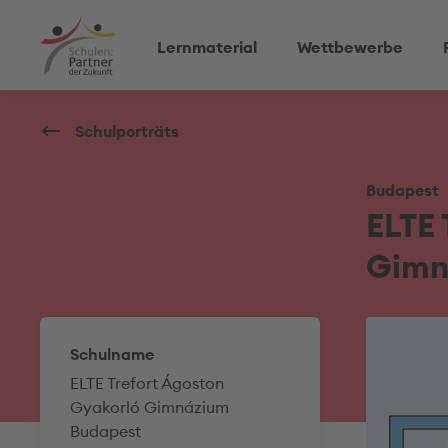
Lernmaterial
Wettbewerbe
Schulporträts
Budapest
ELTE 
Gimn
Schulname
ELTE Trefort Ágoston
Gyakorló Gimnázium
Budapest