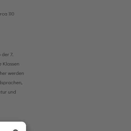
rca 110
.
der 7.
e Klassen
ächer werden
mdsprachen,
tur und