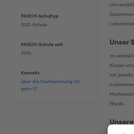
Universitä
Zusammenar
PASCH-Schultyp
Lehramtsstu
DSD-Schule
Unser 
PASCH-Schule seit
2010
Im sechskl
Klasse unte
Kontakt
mit jeweils
über die Fachberatung Un
in kleiner
garn
Mathematik
Physik.
Unsere