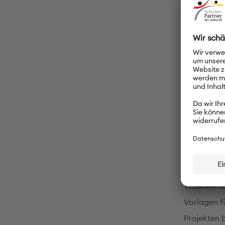
Deutsc
An der Sch
zusätzlich
Sprachdipl
DSD II (B2/
Hörversteh
PASCH-
Unsere DSD
dem Regelu
Videowettb
Vorlagen f
Projekten 