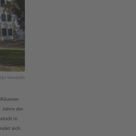
ija Varaždin
n Räumen
r Jahre der
nstadt in
ndet sich