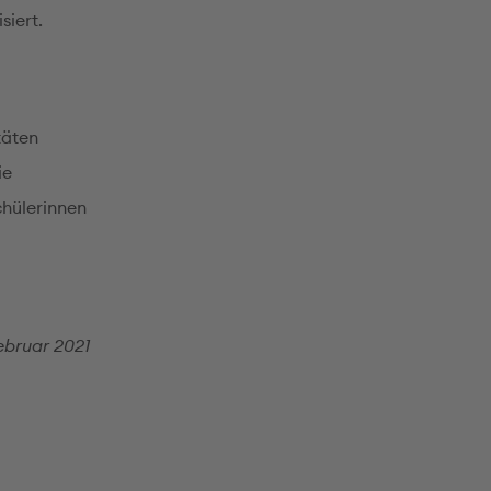
siert.
täten
ie
chülerinnen
ebruar 2021