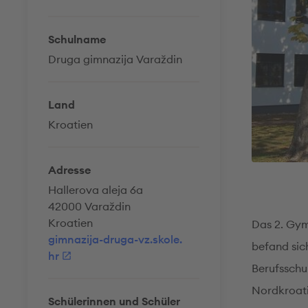
Schulname
Druga gimnazija Varaždin
Land
Kroatien
Adresse
Hallerova aleja 6a
42000 Varaždin
Kroatien
Das 2. Gym
gimnazija-druga-vz.skole.
befand sich
hr
Berufsschul
Nordkroati
Schülerinnen und Schüler