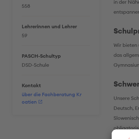
in der Näh
558
entspanne
Lehrerinnen und Lehrer
Schul
59
Wir bieten
das allgem
PASCH-Schultyp
DSD-Schule
Gymnasium
Schwe
Kontakt
über die Fachberatung Kr
Unsere Sch
oatien
Deutsch, En
Slowenisch.
obligatori