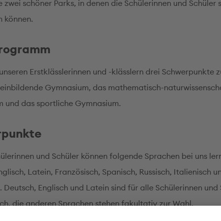
e zwei schöner Parks, in denen die Schülerinnen und Schüler 
n können.
programm
 unseren Erstklässlerinnen und -klässlern drei Schwerpunkte z
einbildende Gymnasium, das mathematisch-naturwissenscha
 und das sportliche Gymnasium.
rpunkte
ülerinnen und Schüler können folgende Sprachen bei uns ler
glisch, Latein, Französisch, Spanisch, Russisch, Italienisch u
 Deutsch, Englisch und Latein sind für alle Schülerinnen und
sch, die anderen Sprachen stehen fakultativ zur Wahl.