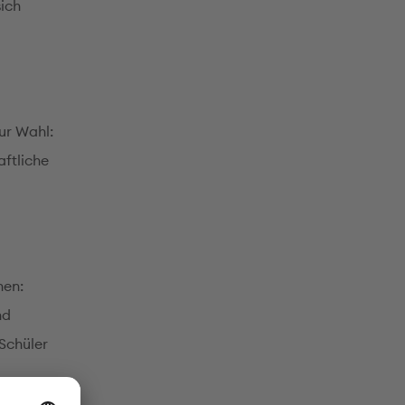
sich
ur Wahl:
ftliche
nen:
nd
 Schüler