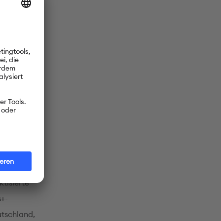
htet. Der
B1) und
tehen,
ausch
üler aus
etwa
tisierte
s+-
tschland,