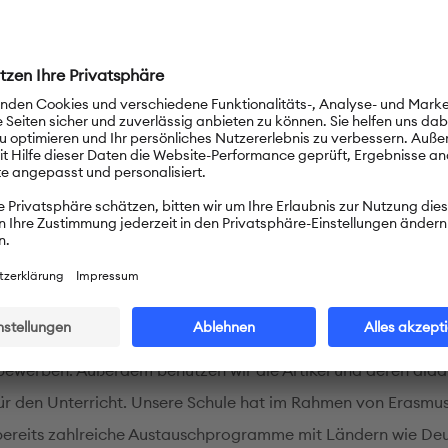
hunterricht an der Schule
ule wird Deutsch als erste und zweite Fremdsprache unterric
e DSD-Unterricht dient der Vorbereitung auf das Deutsche
om. Unsere Schülerinnen und Schüler können das DSD I (A2/
C1) erwerben. Die Prüfung besteht aus vier Teilen – Lesevers
en, schriftliche und mündliche Kommunikation.
Aktivitäten und internationaler Aust
-Schülerinnen und -Schüler, aber auch Schülerinnen und Sch
nterricht beteiligen sich an Aktivitäten auf PASCH-net wie 
ewerben. Außerdem benutzen wir die Artikel und deren didak
ür den Unterricht. Unsere Schule hat im Rahmen von Erasmu
bereits zahlreiche Austauschprogramme mit Ländern wie Deu