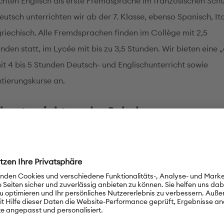
ichten Englisch als erste Fremdsprache im französischen Sch
eutsch unterrichten wir ab der 7. Klasse, ebenso Spanisch, Ita
griechisch. Alle Fremdsprachen finden im Collège mit 2,5
en statt, im Lycée mit bis zu 3,5 Stunden. Wir bieten eine „
it 4 bis 5 Stunden Deutsch- und Englischunterricht sowie
ntierungskurse an.
hunterricht an der Schule
rd in der Grundschule mit drei Wochenstunden durch sieben
fte unterrichtet, in der DPS Collège/Lycée mit sechs bis ach
den durch drei Auslandsdienstlehrkräfte. In der französisc
en vier Deutschlehrkräfte. Fortbildungen erfolgen über die O
Fachberatung St. Germain-en-Laye. Wir organisieren versch
ungen wie Adventsfeier, Sommerfest oder eine Studienfahrt n