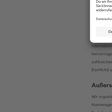
in der 12. K
PASCH-
Regelmäßig
die Semain
internatio
hervorrage
zahlreiche
(FerMUN) u
Außers
Wir organi
Namensgebe