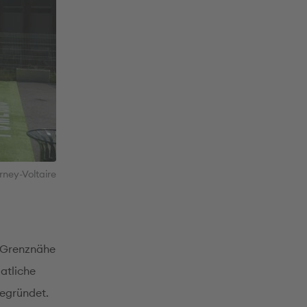
rney-Voltaire
n Grenznähe
atliche
egründet.