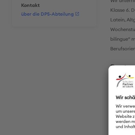
Wir unterr
Kontakt
Klasse 6. D
über die DPS-Abteilung
Latein, Alt
Wochenstund
bilingue“ m
Berufsorie
Deutsc
Deutsch wi
Ortslehrkrä
Wochenstun
unterricht
sowie die 
Veranstalt