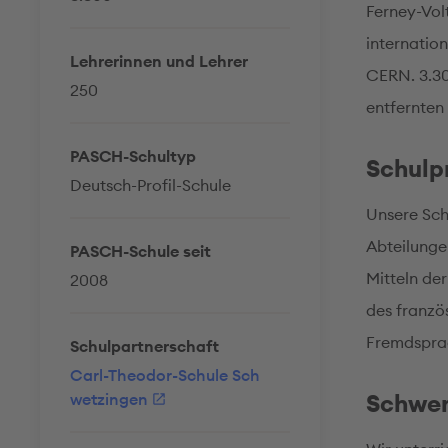
Ferney-Volt
internatio
Lehrerinnen und Lehrer
CERN. 3.30
250
entfernten
PASCH-Schultyp
Schul
Deutsch-Profil-Schule
Unsere Sch
Abteilungen
PASCH-Schule seit
Mitteln der
2008
des franzö
Fremdsprac
Schulpartnerschaft
Carl-Theodor-Schule Sch
Schwe
wetzingen