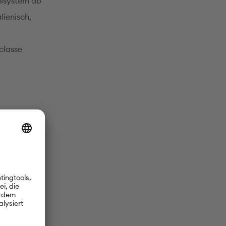
ulsystem ab
lienisch,
classe
t
hen Schule
IB-Schulen
iedene
ach Berlin