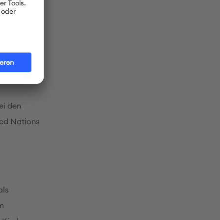
ausch
statt, etwa
sections
ei den
ted Nations
als
im