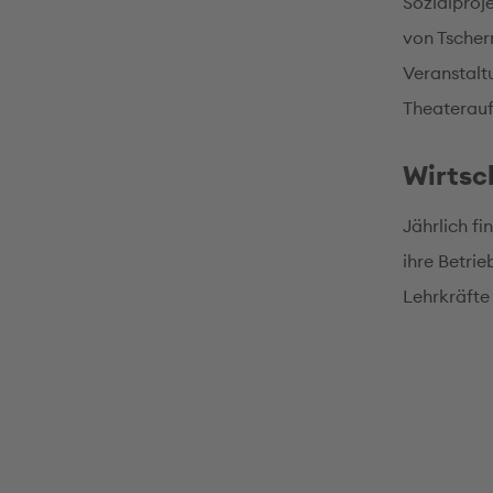
Sozialproj
von Tscher
Veranstalt
Theaterauf
Wirtsc
Jährlich fi
ihre Betri
Lehrkräfte