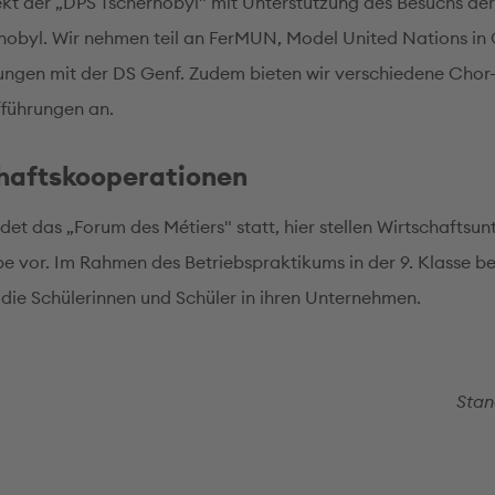
ekt der „DPS Tschernobyl" mit Unterstützung des Besuchs der
nobyl. Wir nehmen teil an FerMUN, Model United Nations in
ungen mit der DS Genf. Zudem bieten wir verschiedene Chor
führungen an.
haftskooperationen
ndet das „Forum des Métiers" statt, hier stellen Wirtschafts
ebe vor. Im Rahmen des Betriebspraktikums in der 9. Klasse b
 die Schülerinnen und Schüler in ihren Unternehmen.
Stan