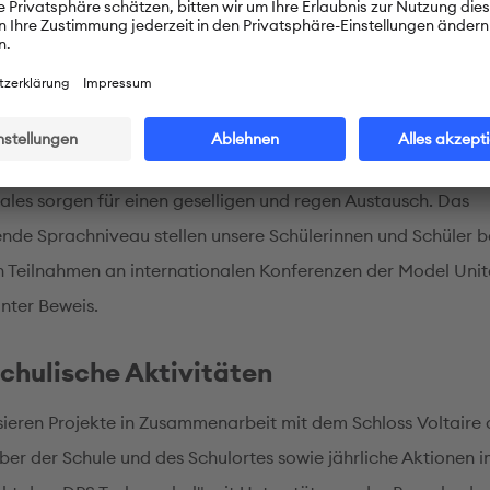
lasse.
Aktivitäten und internationaler Aust
 finden deutsch-französische Ausstellungen und Aktivitäten 
e Allemande. Die Soirée Internationale und die Conseils des 
nales sorgen für einen geselligen und regen Austausch. Das
nde Sprachniveau stellen unsere Schülerinnen und Schüler b
n Teilnahmen an internationalen Konferenzen der Model Uni
nter Beweis.
chulische Aktivitäten
sieren Projekte in Zusammenarbeit mit dem Schloss Voltaire 
r der Schule und des Schulortes sowie jährliche Aktionen 