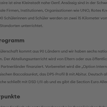
aire ist eine Kleinstadt nahe Genf. Ansässig sind in der Schw
nale Firmen, Institutionen, Organisationen wie UNO, Rotes Kre
0 Schülerinnen und Schüler werden an zwei 15 Kilometer vo
 Standorten unterrichtet.
programm
ülerschaft kommt aus 90 Ländern und wir haben sechs nati
. Der Abteilungsunterricht wird von Eltern oder aus öffentli
 Partnerländer finanziert. Vorbereitet wird die „Option Inter
sischen Baccalauréat, das DPS-Profil B mit Abitur. Deutsch al
he schließt mit DSD I/II ab und es gibt die Section Euro All
rpunkte