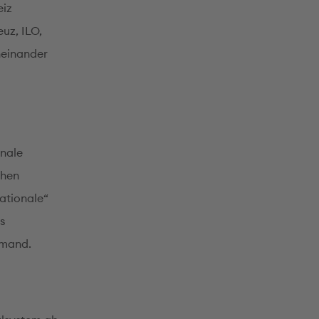
eiz
uz, ILO,
neinander
onale
chen
nationale“
s
emand.