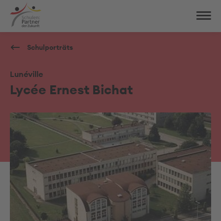
Schulporträts
Lunéville
Lycée Ernest Bichat