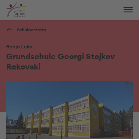
Schulporträts
Banja Luka
Grundschule Georgi Stojkov
Rakovski