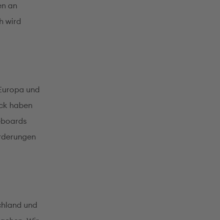
en an
h wird
 Europa und
eck haben
teboards
orderungen
chland und