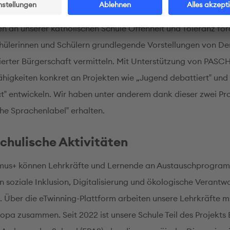
Aktivitäten und internationaler Aust
n an unserer katholischen Schule Offenheit und Toleranz fö
hülerinnen und Schülern grundlegende Vorstellungen von D
erter Bürgerschaft vermitteln. Mit Unterstützung von PASC
ähigkeiten konkret an Projekten wie „Jugend debattiert‟ und 
‟ entwickeln. Wir haben unter anderem dank dieser zwei Pr
he Sprachenlabel‟ erhalten.
chulische Aktivitäten
mus+ können Lehrkräfte und Lernende an Austauschprogra
 soziale Inklusion, Digitalisierung und ökologische Verantw
. Über die eTwinning-Plattform arbeiten unsere Lehrkräfte m
ropa zusammen. Seit 2022 ist unsere Schule Teil des Projekts