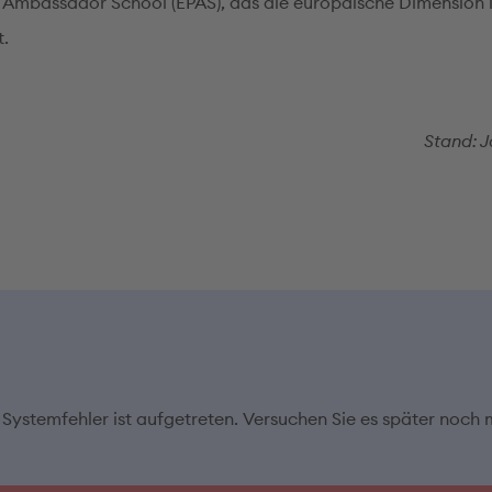
 Ambassador School (EPAS), das die europäische Dimension 
t.
Stand: 
 Systemfehler ist aufgetreten. Versuchen Sie es später noch 