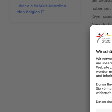
der deutsc
über die PASCH-Koordina
haben seit
tion Belgien
(Gymnasium
Nenndorf) 
Deutsc
Seit dem Sc
bilinguale
Lehrkräfte
findet ein 
Regelmäßig
Viele unse
Goethe-Insti