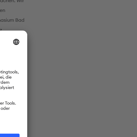
achen. Wir
sen
nasium Bad
z.
inen
n
Jedes Jahr
tatt.
eführt.
fungen des