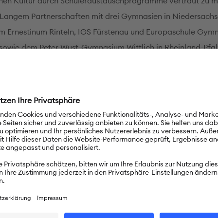
hen Kultur durch Schüleraustauschprogramme vertraut zu m
 Langem Partnerschaften mit drei Gymnasien in Niedersach
 Ernestinum Rinteln, IGS Fürstenau und Europaschule Gym
sowie dem Peter-Wust-Gymnasium Wittlich in Rheinland-Pfal
hunterricht an der Schule
huljahr 2005/06 gibt es an unserer Schule ab der 1. Klasse e
n Unterrichtszweig auf Deutsch (CLIL) mit muttersprachliche
n in Sport, Geschichte, Erdkunde und Naturwissenschaften. 
Austausch der 1. und 4. Klassen mit einer der Partnerschulen s
 werden auch Reisen und Ausflüge nach Deutschland durchg
rer Schülerinnen und Schüler nehmen erfolgreich an den Prü
tuts (B1 bis C1) teil.