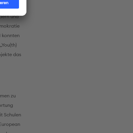
ausch
rdern und
emokratie
H konnten
„You(th)
ojekte das
mmen zu
ortung
it Schulen
 European