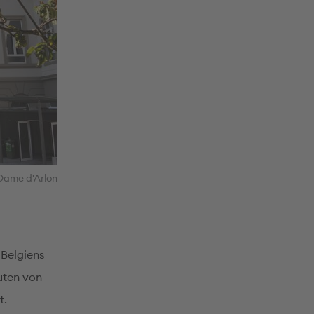
 Dame d'Arlon
 Belgiens
uten von
t.