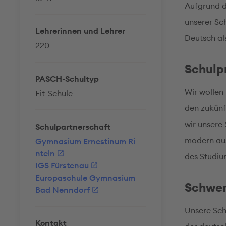
Aufgrund d
unserer Sc
Lehrerinnen und Lehrer
Deutsch al
220
Schul
PASCH-Schultyp
Wir wollen
Fit-Schule
den zukünf
wir unsere
Schulpartnerschaft
modern aus
Gymnasium Ernestinum Ri
nteln
des Studiu
IGS Fürstenau
Europaschule Gymnasium
Schwe
Bad Nenndorf
Unsere Sch
Kontakt