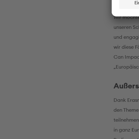
PASCH-
Wir möchte
unseren Sc
und engagi
wir diese F
Can Impact
„Europäisc
Außers
Dank Eras
den Themen
teilnehmen
in ganz Eu