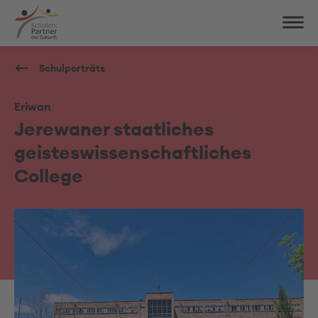
Schulporträts
Eriwan
Jerewaner staatliches
geisteswissenschaftliches
College