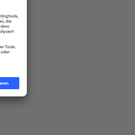
ieren und
 fünf
sch auch ab
at jetzt
 über
t. Dort
 A2 und das