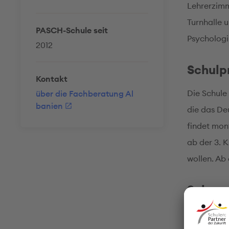
Lehrerzimm
Turnhalle 
PASCH-Schule seit
Psychologin
2012
Schul
Kontakt
Die Schule 
über die Fachberatung Al
banien
die das De
findet mon
ab der 3. K
wollen. Ab
Schwe
Unsere Dir