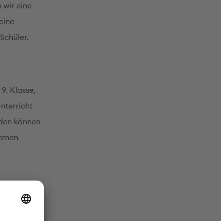
 wir eine
eine
Schüler.
 9. Klasse,
nterricht
nden können
lernen
n und