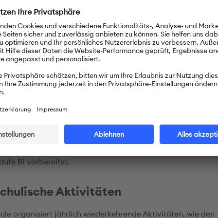
d achtet darauf, dass die Lehrkräfte die Jugendlichen motiv
en.
hunterricht an der Schule
ird an unserer Schule Deutschunterricht ab der 6. Klasse mit
sstunden pro Woche angeboten. Inzwischen bieten wir Deut
sse mit drei Unterrichtsstunden pro Woche an. Unsere Schule h
 Deutschraum, der nur dem Deutschunterricht dient und der
aterialien, einen Videoprojektor und einen Computer verfüg
 Schülerinnen und Schüler auf die Vergleichsarbeit der Stufe
tufe B1 vorbereitet.
chulische Aktivitäten
ule organisiert jährlich wiederkehrende Aktivitäten, wie den