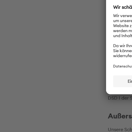
Schüler un
unterstütz
Deutsc
Seit 2009 w
Unterricht
der 3. Kla
auch einen
deutsche M
werden die
DSD I der S
Außers
Unsere Sch