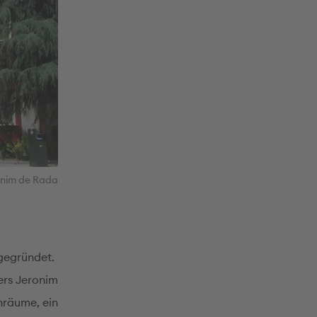
onim de Rada
 gegründet.
ers Jeronim
nräume, ein