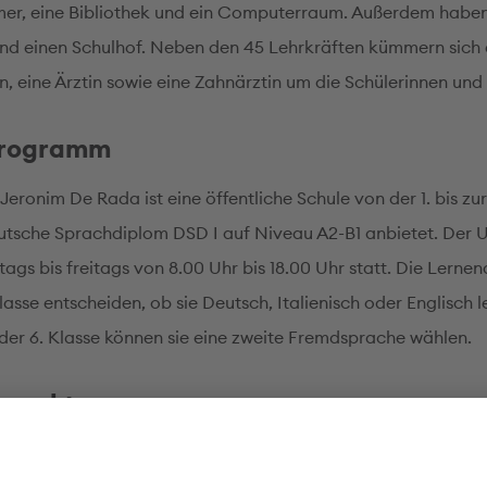
er, eine Bibliothek und ein Computerraum. Außerdem haben
und einen Schulhof. Neben den 45 Lehrkräften kümmern sich 
, eine Ärztin sowie eine Zahnärztin um die Schülerinnen und 
programm
Jeronim De Rada ist eine öffentliche Schule von der 1. bis zur
utsche Sprachdiplom DSD I auf Niveau A2-B1 anbietet. Der U
tags bis freitags von 8.00 Uhr bis 18.00 Uhr statt. Die Lerne
lasse entscheiden, ob sie Deutsch, Italienisch oder Englisch 
 der 6. Klasse können sie eine zweite Fremdsprache wählen.
rpunkte
ektorin legt großen Wert auf die Kreativität der Schülerinne