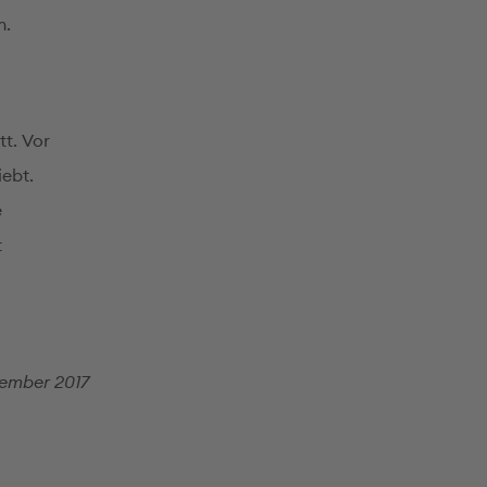
n.
tt. Vor
iebt.
e
t
ember 2017