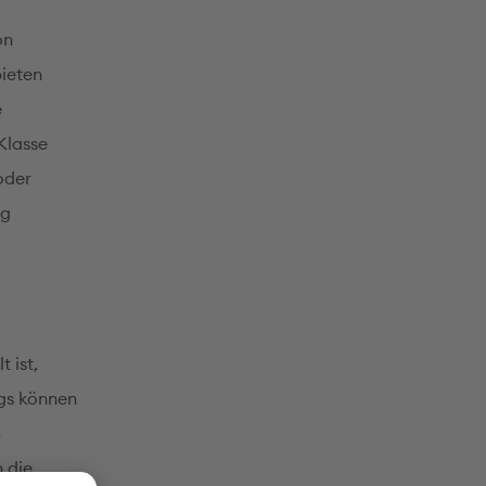
on
ieten
e
Klasse
oder
ig
 ist,
ags können
5
 die