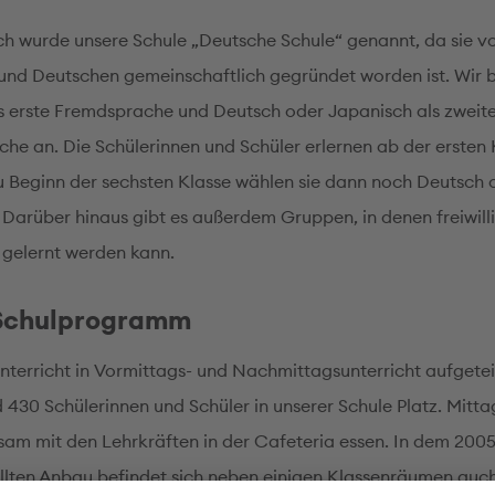
ch wurde unsere Schule „Deutsche Schule“ genannt, da sie v
nd Deutschen gemeinschaftlich gegründet worden ist. Wir b
ls erste Fremdsprache und Deutsch oder Japanisch als zweit
he an. Die Schülerinnen und Schüler erlernen ab der ersten 
zu Beginn der sechsten Klasse wählen sie dann noch Deutsch 
 Darüber hinaus gibt es außerdem Gruppen, in denen freiwill
 gelernt werden kann.
Schulprogramm
terricht in Vormittags- und Nachmittagsunterricht aufgeteilt
d 430 Schülerinnen und Schüler in unserer Schule Platz. Mitt
sam mit den Lehrkräften in der Cafeteria essen. In dem 200
ellten Anbau befindet sich neben einigen Klassenräumen auch