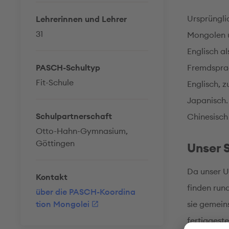
Ursprüngli
Lehrerinnen und Lehrer
31
Mongolen u
Englisch a
PASCH-Schultyp
Fremdsprac
Fit-Schule
Englisch, 
Japanisch.
Schulpartnerschaft
Chinesisch
Otto-Hahn-Gymnasium,
Göttingen
Unser 
Da unser Un
Kontakt
finden run
über die PASCH-Koordina
tion Mongolei
sie gemein
fertiggest