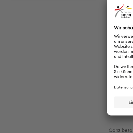
Schulbibli
Büchern au
5.000 Büch
Die meiste
Schule nach
Deutsc
edes Jahr 
des Goethe-
auf Hochto
zufriedens
Ganz beson