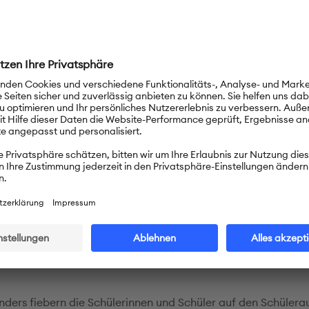
othek, die mit zahlreichen deutschen, englischen und mongol
sgestattet ist. Lehrbücher, Kinderbücher, Lexika – insgesamt
er! So etwas findet man in Darkhan kein zweites Mal!
n Kinder werden bei uns mit sechs Jahren eingeschult und b
 der 12. Klasse mit der Hochschulreife.
h an unserer Schule
nehmen unsere Deutschschülerinnen und -schüler an den Fit
Instituts teil. Hierfür laufen die Vorbereitungen bereits Mo
uren, um möglichst vielen Schülerinnen und Schülern ein
tellendes Ergebnis zu ermöglichen.
ders fiebern die Schülerinnen und Schüler auf den Schülera