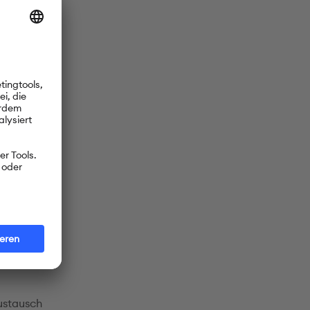
ischen
 mehr als
eenden die
-Prüfungen
nate vorher
ustausch