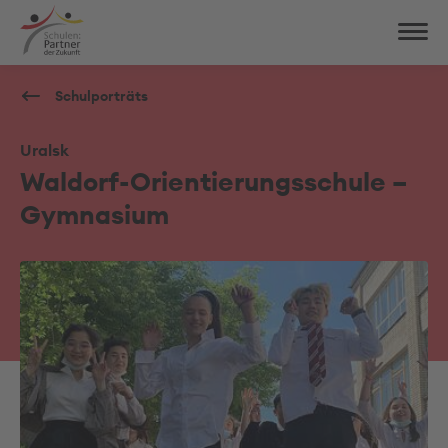
Schulporträts
Uralsk
Waldorf-Orientierungsschule –
Gymnasium