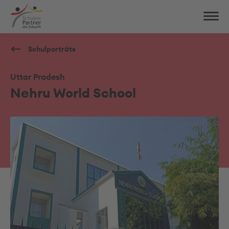
Schulporträts
Uttar Pradesh
Nehru World School