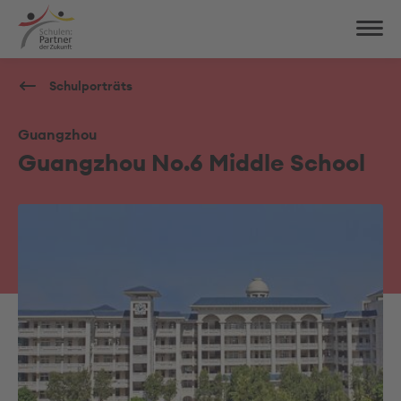
Schulporträts
Guangzhou
Guangzhou No.6 Middle School