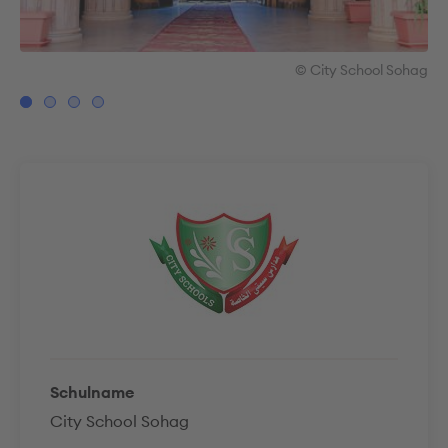
hag
© City School Sohag
Schulname
City School Sohag