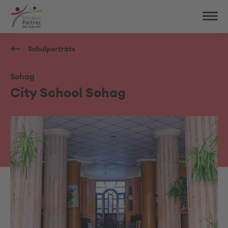
Schulporträts
Sohag
City School Sohag