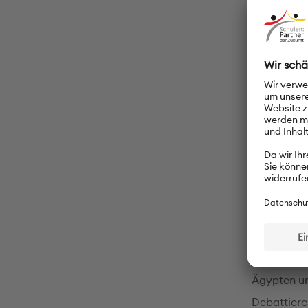
Deutsc
Die Schüler
und Weise 
der 4. Klas
durch zahl
motivieren
mehr zähle
Deutsch 1 
PASCH-
Wir nehmen
Ägypten un
Debattierc