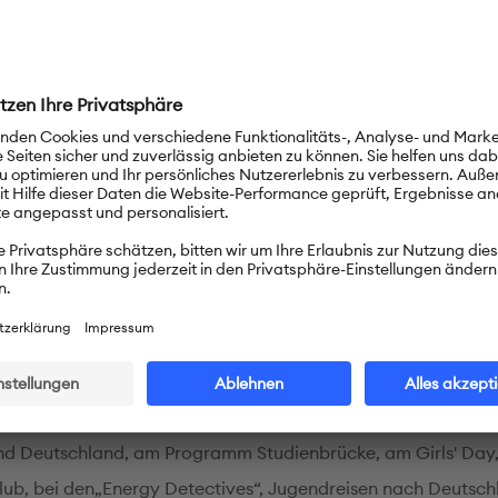
hunterricht an der Schule
innen und Schüler der Al Bashaer Schools lernen auf spieleri
Deutsch ab der 3. Klasse mit drei Unterrichtseinheiten pro 
se sind es vier Unterrichtseinheiten pro Woche. Die Schule is
reiche Aktivitäten darum bemüht, die Schülerinnen und Schül
. Das Sommercamp, Laternenfeste, deutsche Theaterstücke u
n zu den regelmäßigen Angeboten. Wir bieten die Prüfungen F
und 2 an.
Aktivitäten und internationaler Aust
 an zahlreichen PASCH-Aktivitäten teil, wie Lehrerfortbildu
d Deutschland, am Programm Studienbrücke, am Girls' Day
lub, bei den„Energy Detectives“, Jugendreisen nach Deutsc