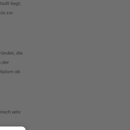
adt liegt.
is zur
ründet, die
n der
Diplom ab
hnisch sehr