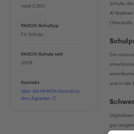
Schule, die
rund 2.200
Al Bashaer
Oberstufe.
PASCH-Schultyp
Fit-Schule
Schul
PASCH-Schule seit
Die nation
2008
amerikanis
amerikanis
Kontakt
und in der
über die PASCH-Koordina
tion Ägypten
Schwe
Digitalisie
gut ausges