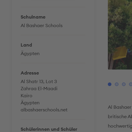
Schulname
Al Bashaer Schools
Land
Ägypten
Adresse
© Al Bashaer Schools
Al Shatr 13, Lot 3
Zahraa El-Maadi
Kairo
Ägypten
Al Bashaer 
albashaerschools.net
britische A
hochwertige
Schülerinnen und Schüler