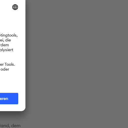
sche Art
Woche. Ab
t auch
er zu
nd vieles
it in
ausch
ngen in
,
hland, dem