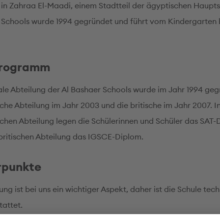
 in Zahraa El-Maadi, einem Stadtteil der ägyptischen Hauptst
 Schools wurde 1994 gegründet und führt vom Kindergarten b
programm
ale Abteilung der Al Bashaer Schools wurde im Jahr 1994 geg
che Abteilung im Jahr 2003 und die britische im Jahr 2007. I
chen Abteilung legen die Schülerinnen und Schüler das SAT-
 britischen Abteilung das IGSCE-Diplom.
rpunkte
rung ist bei uns ein wichtiger Aspekt, daher ist die Schule tec
tattet.