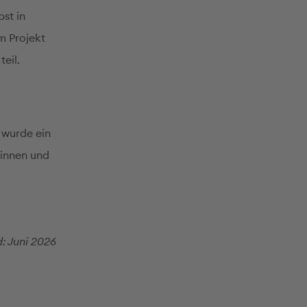
st in
m Projekt
eil.
 wurde ein
rinnen und
: Juni 2026