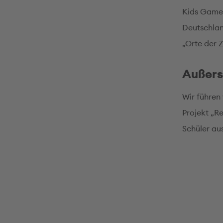
Kids Games
Deutschlan
„Orte der 
Außers
Wir führen
Projekt „R
Schüler au