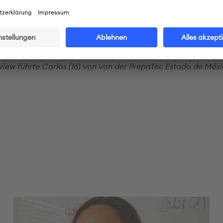
iago
|
© privat
view führte Carlos (16) von von der PrepaTec Estado de Méxi