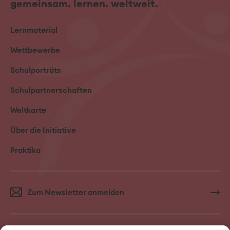
gemeinsam. lernen. weltweit.
Lernmaterial
Wettbewerbe
Schulporträts
Schulpartnerschaften
Weltkarte
Über die Initiative
Praktika
Zum Newsletter anmelden