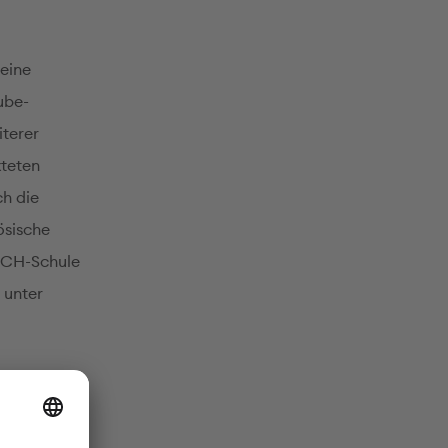
 eine
ube-
iterer
xteten
ch die
ösische
ASCH-Schule
 unter