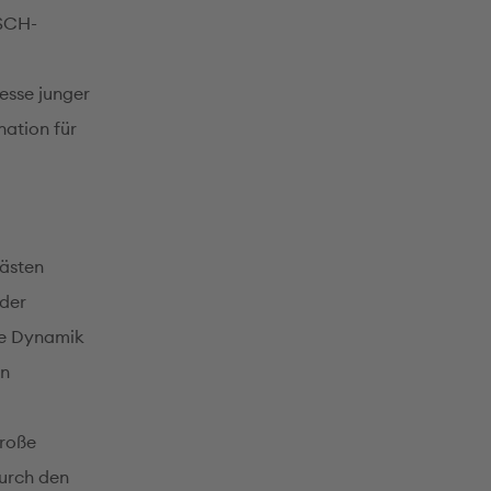
ASCH-
esse junger
nation für
ästen
 der
ge Dynamik
en
große
durch den