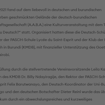
2021 fand auf dem liebevoll in deutschen und burundischen
arben geschmückten Gelände der deutsch-burundischen
tsgesellschaft (A.A.B.A.) eine Kulturveranstaltung mit dem T
du Deutsch?“ statt. Organisiert hatten diese die Deutsch-Sch
er der PASCH-Schule Lycée du Saint-Esprit und der Klub der
h in Burundi (KMDB), mit finanzieller Unterstützung des Goe
airobi.
ßung durch die stellvertretende Vereinsvorsitzende Leila Ka
n des KMDB Dr. Billy Ndayiragije, den Rektor der PASCH-Sc
sprit Felix Barutwanayo, den Deutsch-Koordinator der Uni-Bu
go und den deutschen Botschafter Dieter Reinl wurde das ü
ikum durch ein abwechslungsreiches und kurzweiliges