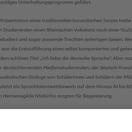
achiges Unterhaltungsprogramm geführt.
Präsentation eines traditionellen burundischen Tanzes hatte
 Studierenden einen Rheinischen Volkstanz nach einer YouT
nstudiert und sogar passende Trachten anfertigen lassen. We
war die Erstaufführung eines selbst komponierten und gete
 dem schönen Titel „Ich liebe die deutsche Sprache“. Aber au
r deutschlernenden Medizinstudierenden, der deutsch-franz
musikalischen Dialoge von Schülerinnen und Schülern der P
zuletzt ein Sprachtalentwettbewerb auf dem Niveau A1 bis B2
n Hermenegilde Ntabiriho sorgten für Begeisterung.