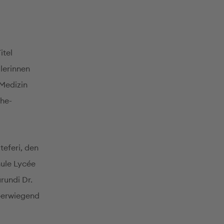
itel
ülerinnen
 Medizin
the-
teferi, den
hule Lycée
rundi Dr.
berwiegend