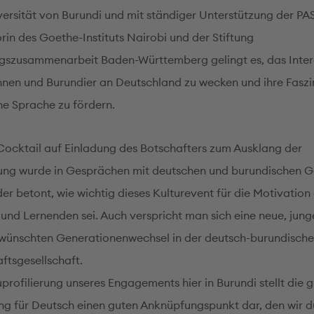
versität von Burundi und mit ständiger Unterstützung der P
rin des Goethe-Instituts Nairobi und der Stiftung
gszusammenarbeit Baden-Württemberg gelingt es, das Inter
nnen und Burundier an Deutschland zu wecken und ihre Faszi
he Sprache zu fördern.
Cocktail auf Einladung des Botschafters zum Ausklang der
ung wurde in Gesprächen mit deutschen und burundischen G
er betont, wie wichtig dieses Kulturevent für die Motivation
und Lernenden sei. Auch verspricht man sich eine neue, jun
wünschten Generationenwechsel in der deutsch-burundisch
ftsgesellschaft.
profilierung unseres Engagements hier in Burundi stellt die 
ng für Deutsch einen guten Anknüpfungspunkt dar, den wir 