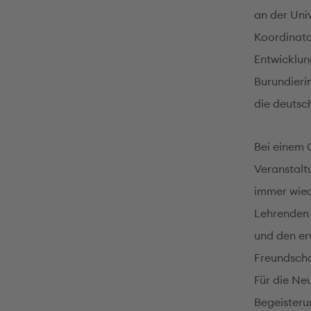
an der Uni
Koordinato
Entwicklun
Burundieri
die deutsc
Bei einem 
Veranstalt
immer wied
Lehrenden 
und den er
Freundscha
Für die Neu
Begeisteru