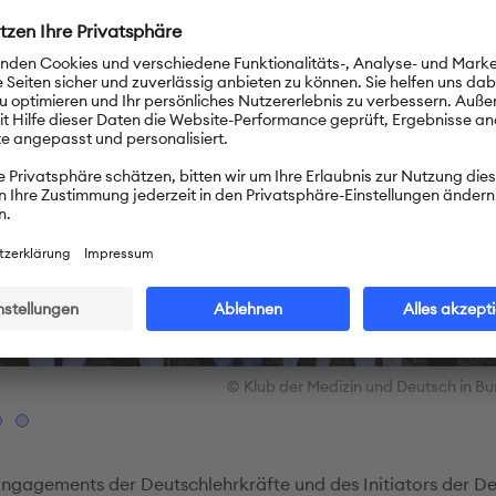
© Klub der Medizin und Deutsch in B
ngagements der Deutschlehrkräfte und des Initiators der D