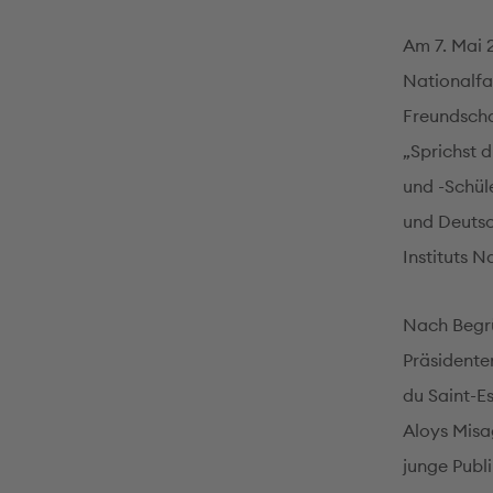
Am 7. Mai 
Nationalf
Freundschaf
„Sprichst 
und -Schül
und Deutsc
Instituts N
Nach Begrü
Präsidente
du Saint-E
Aloys Misa
junge Publ