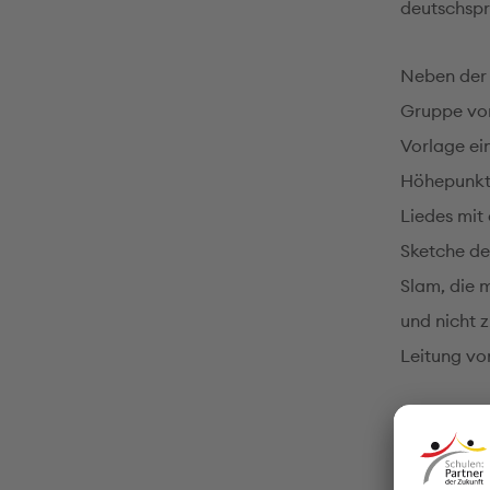
deutschspr
Neben der 
Gruppe von
Vorlage ei
Höhepunkt 
Liedes mit
Sketche de
Slam, die 
und nicht 
Leitung vo