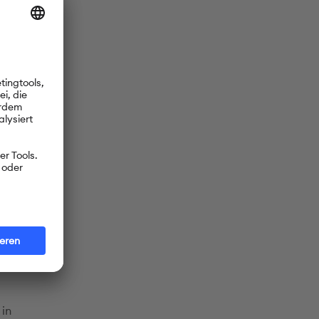
 Eltern
ke.
va: Die
zeichnete
z (KMK),
werden die
I an, sechs
 in