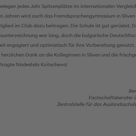
belegen jedes Jahr Spitzenplätze im internationalen Vergleich
 Jahren wird auch das Fremdsprachengymnasium in Sliven 
tglied im Club dazu beitragen. Die Schule ist gut gerüstet. 
gsunterzeichnung war lang, doch die bulgarische Deutschfa
eit engagiert und optimistisch für ihre Vorbereitung genutzt.
z herzlichen Dank an die Kolleginnen in Sliven und die frisc
tragte Nadeshda Koitscheva!
Be
Fachschaftsberater i
Zentralstelle für das Auslandsschu