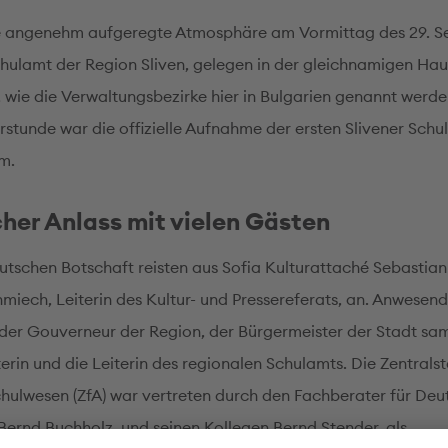
e angenehm aufgeregte Atmosphäre am Vormittag des 29. 
hulamt der Region Sliven, gelegen in der gleichnamigen Ha
, wie die Verwaltungsbezirke hier in Bulgarien genannt werde
erstunde war die offizielle Aufnahme der ersten Slivener Schul
m.
cher Anlass mit vielen Gästen
utschen Botschaft reisten aus Sofia Kulturattaché Sebastia
hmiech, Leiterin des Kultur- und Pressereferats, an. Anwesen
er Gouverneur der Region, der Bürgermeister der Stadt sam
terin und die Leiterin des regionalen Schulamts. Die Zentralst
hulwesen (ZfA) war vertreten durch den Fachberater für Deut
 Bernd Buchholz, und seinen Kollegen Bernd Stender, als