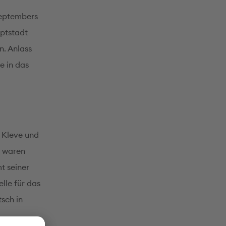
Septembers
uptstadt
n. Anlass
e in das
n Kleve und
d waren
t seiner
elle für das
sch in