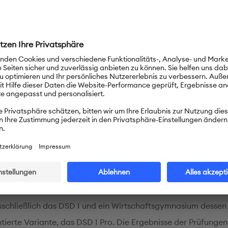
sberater zuständig für die Betreuung der DSD-Schulen in
rien. Interessierte Schülerinnen und Schüler, Lehrkräfte und
 das Geschehen live im Saal - natürlich mit Abstand und Mas
gste Person im Raum an diesem Tag war jedoch Efrosina Kisio
rin des Zachariy-Stoyanov-Fremdsprachengymnasiums unter
Augen der Gäste den Vertrag mit der Kultusministerkonferen
chule zu einer DSD-Schule macht. Bereits im November 2021 
lerinnen und Schüler in Sliven zeigen, was sie können.
D in Bulgarien: eine Erfolgsgeschichte
n 24 DSD II-Schulen im Land bieten neun zusätzlich das DSD 
sschließlich das DSD I und ein Wirtschaftsgymnasium dessen
tierte Variante, das DSD I Pro. Die Ergebnisse der Prüfungen