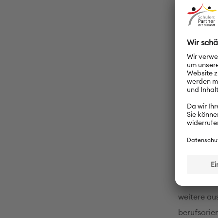
Fachschaft
Südostbulga
verfolgten
Die wichti
Schulleite
unter den 
der ihre S
ersten Schü
Das DS
Von den nu
weitere au
berufsorien