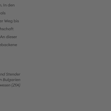
. In den
als
Der Weg bis
chschaft
 An dieser
hgebackene
rnd Stender
n Bulgarien
lwesen (ZfA)