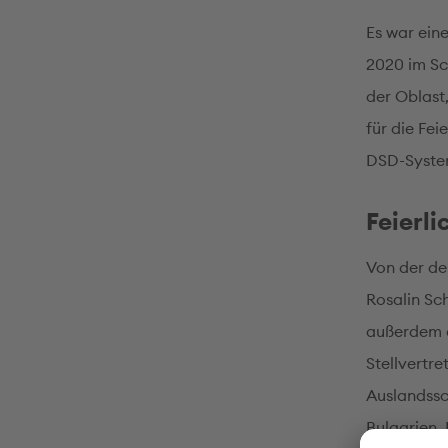
Es war ein
2020 im Sc
der Oblast
für die Fei
DSD-Syste
Feierli
Von der de
Rosalin Sc
außerdem d
Stellvertre
Auslandssc
Bulgarien,