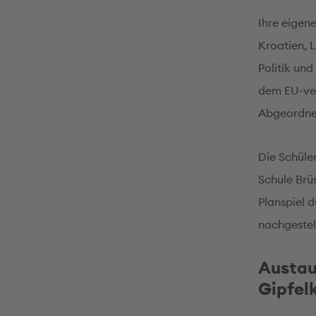
Ihre eigene
Kroatien, 
Politik un
dem EU-ver
Abgeordnet
Die Schüle
Schule Brü
Planspiel 
nachgestel
Austaus
Gipfel