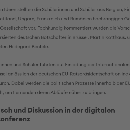
n Ideen stellten die Schülerinnen und Schüler aus Belgien, Fi
Lettland, Ungarn, Frankreich und Rumänien hochrangigen G
d Gesellschaft vor. Fachkundig kommentiert wurden die Vors
sierten deutschen Botschafter in Brüssel, Martin Kotthaus, 
en Hildegard Bentele.
rinnen und Schüler führten auf Einladung der Internationale
ssel anlässlich der deutschen EU-Ratspräsidentschaft online 
durch. Dabei werden die politischen Prozesse innerhalb der E
lt, um Lernenden deren Abläufe näher zu bringen.
ch und Diskussion in der digitalen
konferenz