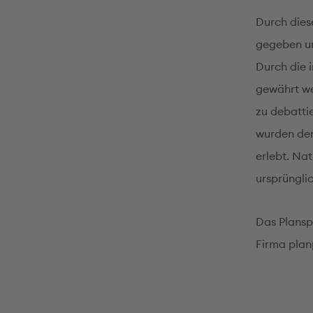
Durch diese
gegeben un
Durch die 
gewährt we
zu debatti
wurden der
erlebt. Nat
ursprünglic
Das Plansp
Firma planp