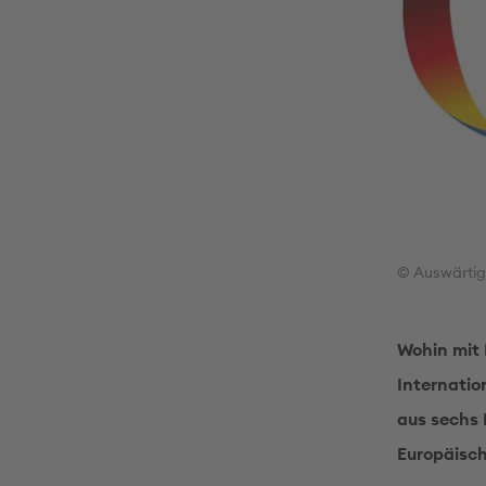
© Auswärti
Wohin mit 
Internatio
aus sechs 
Europäisc