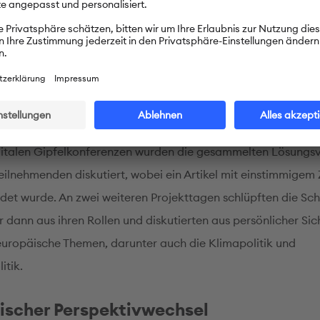
ges Amt
gitalen Gipfelkonferenzen wurden die gesammelten Lösungs
Teilnehmenden diskutiert, wobei ein Artikel mit einstimmigem
det wurde. An zwei weiteren Projekttagen schlüpften die Sch
 dann aus ihren Rollen und diskutierten aus persönlicher Sic
europäische Themen, darunter auch die Klimapolitik und
itik.
ischer Perspektivwechsel