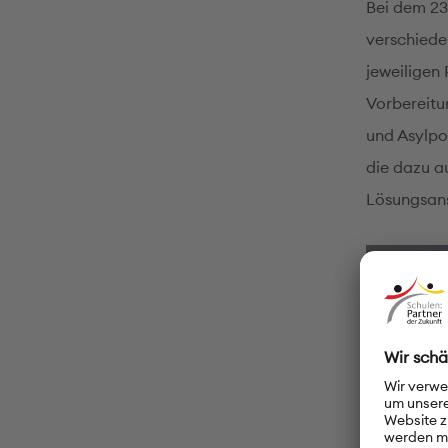
Bei dem 23
verschiede
jeweiligen 
Vorbereitun
und Asylpo
die dazu au
Lösungsan