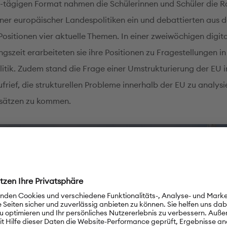
-tägigen Format nahmen die Schülerinnen und Schüler die R
ner europäischer Landespolitiken ein und debattierten aus 
Positionen vier aktuelle Themen. In einer zweiwöchigen digit
gszeit erarbeiteten sie ihre Positionen zu Fragestellungen in
litik. Zudem stand die Frage einer Umstrukturierung der EU
frief, die strukturellen Probleme innerhalb der EU zu analys
sätzen zu kommen.