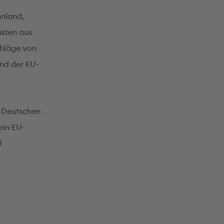
nnland,
ästen aus
chläge von
und der EU-
n Deutschen
ein EU-
U