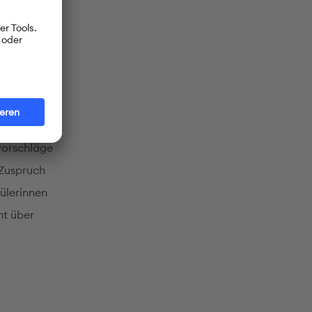
vorschläge
 Zuspruch
ülerinnen
ht über