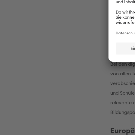
© Auswärti
Bei den di
von allen 
verabschie
und Schüler
relevante 
Bildungspol
Europä