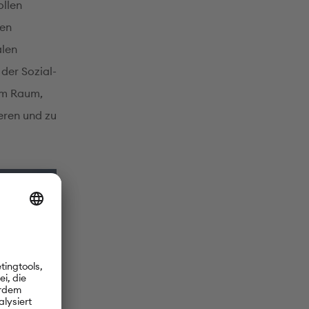
ollen
den
alen
 der Sozial-
 im Raum,
ieren und zu