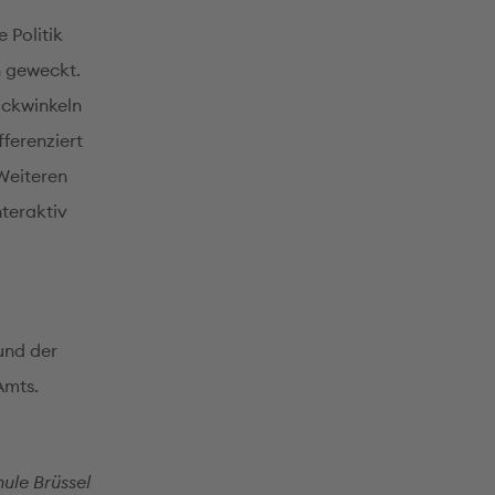
 Politik
n geweckt.
ickwinkeln
ferenziert
Weiteren
teraktiv
und der
Amts.
ule Brüssel