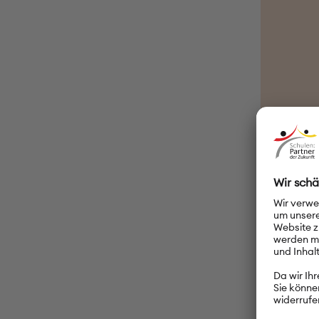
Lesever
Was