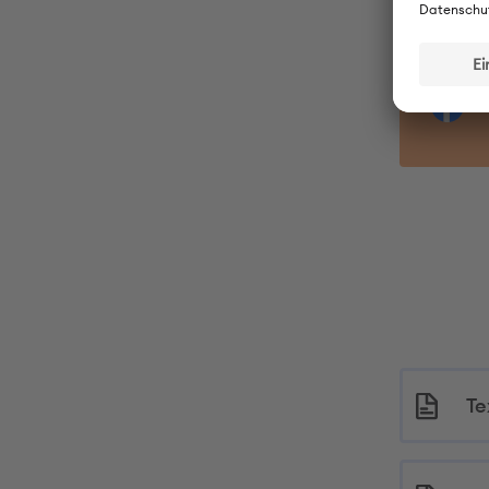
Jetzt te
teile
Te