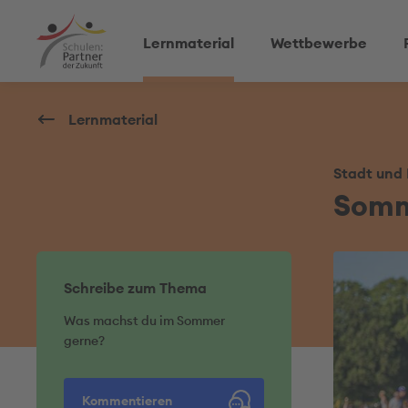
Lernmaterial
Wettbewerbe
Lernmaterial
Stadt und
Somm
Schreibe zum Thema
Was machst du im Sommer
gerne?
Kommentieren