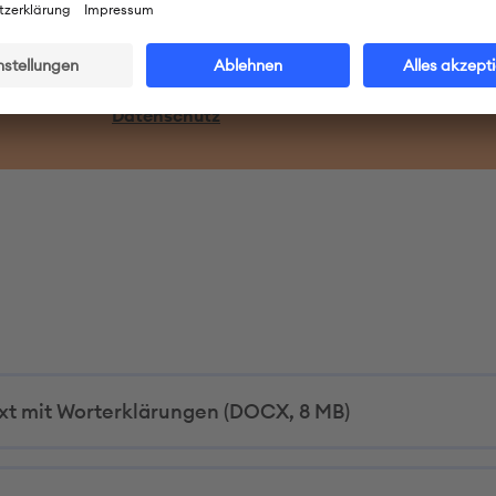
ilen
Datenschutz
n
xt mit Worterklärungen (DOCX, 8 MB)