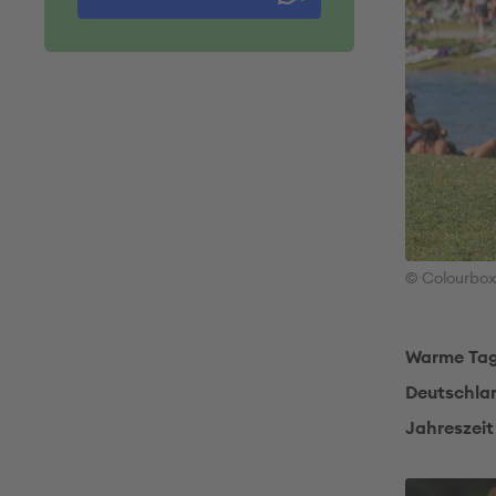
© Colourbox
Warme Tage
Deutschlan
Jahreszei