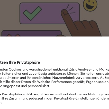
© PASCH-net/Alessa
stehen
 ist richtig?
Start