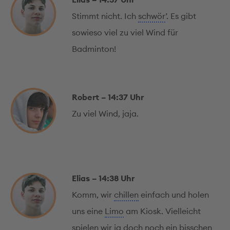
Stimmt nicht. Ich
schwör
’. Es gibt
sowieso viel zu viel Wind für
Badminton!
Robert – 14:37 Uhr
Zu viel Wind, jaja.
Elias – 14:38 Uhr
Komm, wir
chillen
einfach und holen
uns eine
Limo
am Kiosk. Vielleicht
spielen wir ja doch noch ein bisschen